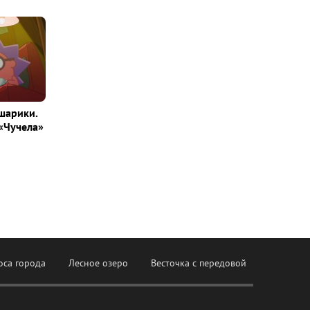
шарики.
«Чучела»
оса города
Лесное озеро
Весточка с передовой