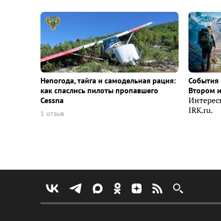
Непогода, тайга и самодельная рация:
События 
как спаслись пилоты пропавшего
Втором 
Cessna
Интерес
IRK.ru.
1 отзыв