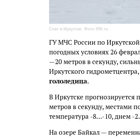
Снег в Иркутске. Фото IRK.ru
ГУ МЧС России по Иркутской
погодных условиях 26 феврал
—20 метров в секунду, силь
Иркутского гидрометцентра,
гололедица
.
В Иркутске прогнозируется п
метров в секунду, местами п
температура -8…-10, днем -2
На озере Байкал — переменна