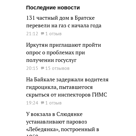
Последние новости
131 частный дом в Братске
перевели на газ с начала года
21:12
1 отзыв
Иркутян приглашают пройти
опрос о проблемах при
получении госуслуг
20:15
15 отзывов
На Байкале задержали водителя
гидроцикла, пытавшегося
скрыться от инспекторов ГИМС
19:24
1 отзыв
У вокзала в Слюдянке
устанавливают паровоз
«Лебедянка», построенный в