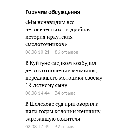
Горячие обсуждения
«Мы ненавидим все
человечество»: подробная
история иркутских
«молоточников»
06.08 10:21
86 отзывов
В Куйтуне следком возбудил
дело в отношении мужчины,
передавшего мотоцикл своему
12-летнему сыну
08.08 14:44
34 отзыва
В Шелехове суд приговорил к
пяти годам колонии женщину,
зарезавшую сожителя
08.08 17:49
32 отзыва