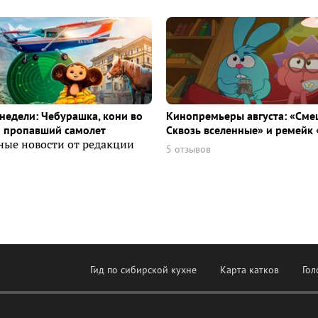
недели: Чебурашка, кони во
Кинопремьеры августа: «Сме
и пропавший самолет
Сквозь вселенные» и ремейк 
ные новости от редакции
5 отзывов
Гид по сибирской кухне
Карта катков
Гол