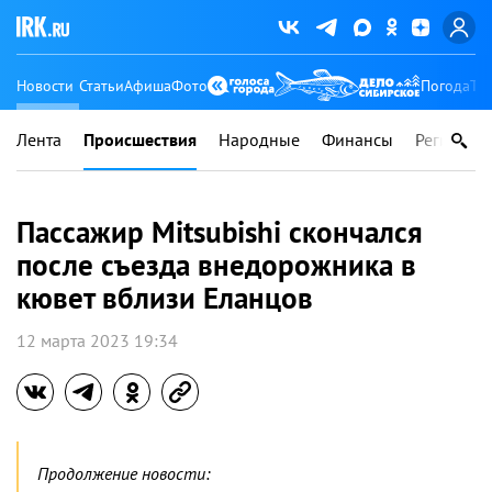
Новости
Статьи
Афиша
Фото
Погода
Ту
Лента
Происшествия
Народные
Финансы
Регионы
Пассажир Mitsubishi скончался
после съезда внедорожника в
кювет вблизи Еланцов
12 марта 2023 19:34
Продолжение новости: