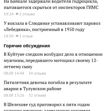
На Байкале задержали водителя гидроцикла,
пытавшегося скрыться от инспекторов ГИМС
19:24
2 отзыва
У вокзала в Слюдянке устанавливают паровоз
«Лебедянка», построенный в 1950 году
18:50
1 отзыв
Горячие обсуждения
В Куйтуне следком возбудил дело в отношении
мужчины, передавшего мотоцикл своему 12-
летнему сыну
08.08 14:44
34 отзыва
Пятилетняя девочка погибла в результате
аварии в Тулунском районе
08.08 13:26
32 отзыва
В Шелехове суд приговорил к пяти годам
колонии женщину, зарезавшую сожителя