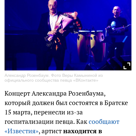
Александр Розенбаум. Фото Веры Камыниной из
официального сообщества певца «ВКонтакте»
Концерт Александра Розенбаума,
который должен был состоятся в Братске
15 марта, перенесли из-за
госпитализации певца. Как
сообщают
«Известия»
, артист
находится в