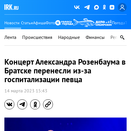
Новости
Статьи
Афиша
Фото
Погода
Ту
Лента
Происшествия
Народные
Финансы
Регионы
Концерт Александра Розенбаума в
Братске перенесли из-за
госпитализации певца
14 марта 2023 15:43