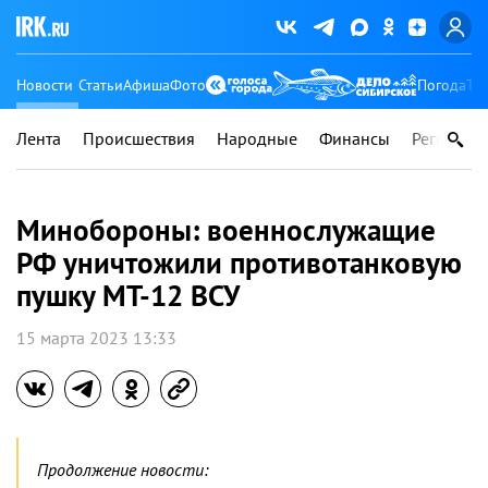
Новости
Статьи
Афиша
Фото
Погода
Ту
Лента
Происшествия
Народные
Финансы
Регионы
Минобороны: военнослужащие
РФ уничтожили противотанковую
пушку МТ-12 ВСУ
15 марта 2023 13:33
Продолжение новости: