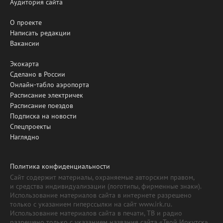
Аудитория сайта
О проекте
Написать редакции
Вакансии
Экокарта
Сделано в России
Онлайн-табло аэропорта
Расписание электричек
Расписание поездов
Подписка на новости
Спецпроекты
Наглядно
Политика конфиденциальности
Сайт содержит материалы, охраняемые авторским правом,
и средства индивидуализации (логотипы, фирменные знаки).
Использование материалов сайта в интернете разрешено
только с указанием гиперссылки на сайт www.irk.ru.
Использование материалов сайта в печати, ТВ и радио
разрешено только с указанием названия сайта «Твой Иркутск».