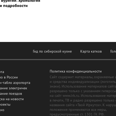
 Бурятии: хронология
и подробности
Гид по сибирской кухне
Карта катков
Гол
Политика конфиденциальности
рта
Сайт содержит материалы, охраняемые 
о в России
и средства индивидуализации (логотип
н-табло аэропорта
знаки). Использование материалов сайт
ание электричек
разрешено только с указанием гиперсс
сание поездов
на сайт www.irk.ru. Использование мате
ска на новости
в печати, ТВ и радио разрешено только 
роекты
названия сайта «Твой Иркутск». К нару
положения применяются все меры,
дно
предусмотренные ст. 1301 ГК РФ.