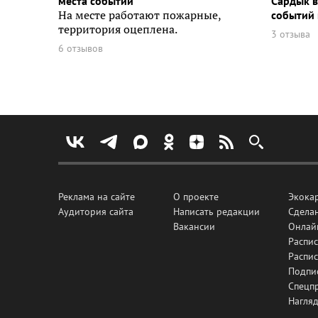
места событий
Сардык в
На месте работают пожарные,
событий 
территория оцеплена.
3 отзыва
6 отзывов
Реклама на сайте
О проекте
Экока
Аудитория сайта
Написать редакции
Сделан
Вакансии
Онлай
Распис
Распи
Подпи
Спецп
Нагля