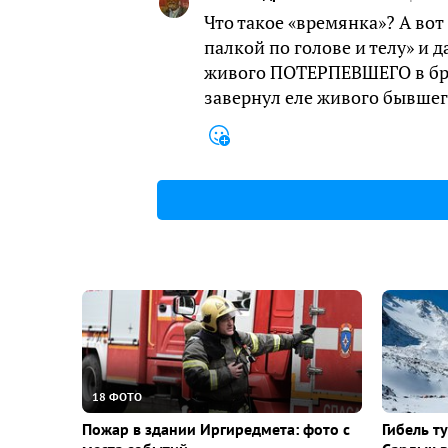
Что такое «времянка»? А во
палкой по голове и телу» и
живого ПОТЕРПЕВШЕГО в бре
завернул еле живого бывшег
18 ФОТО
Пожар в здании Иргиредмета: фото с
Гибель т