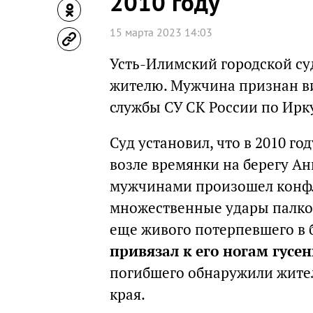
2010 году
15 марта 2023 14:03
Усть-Илимский городской су
жителю. Мужчина признан ви
службы СУ СК России по Ирк
Суд установил, что в 2010 г
возле времянки на берегу А
мужчинами произошел конфли
множественные удары палкой
еще живого потерпевшего в б
привязал к его ногам гусе
погибшего обнаружили жите
края.