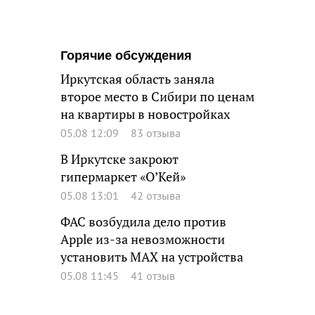
Горячие обсуждения
Иркутская область заняла
второе место в Сибири по ценам
на квартиры в новостройках
05.08 12:09
83 отзыва
В Иркутске закроют
гипермаркет «О’Кей»
05.08 13:01
42 отзыва
ФАС возбудила дело против
Apple из-за невозможности
установить MAX на устройства
05.08 11:45
41 отзыв