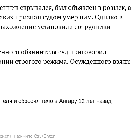
нник скрывался, был объявлен в розыск, а
изких признан судом умершим. Однако в
тонахождение установили сотрудники
енного обвинителя суд приговорил
онии строгого режима. Осужденного взяли
еля и сбросил тело в Ангару 12 лет назад
текст и нажмите
Ctrl
+
Enter