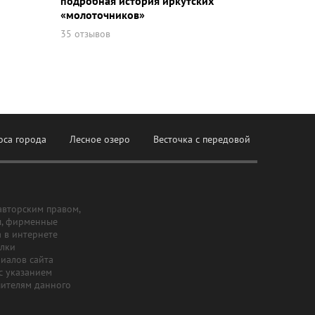
подробная история иркутских
«молоточников»
35 отзывов
оса города
Лесное озеро
Весточка с передовой
авторским правом,
ы, фирменные
а в интернете
ылки
риалов сайта
с указанием
шителям данного