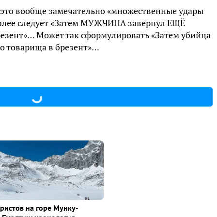
т это вообще замечательно «множественные удары
 далее следует «Затем МУЖЧИНА завернул ЕЩЁ
зент»… Может так сформулировать «Затем убийца
о товарища в брезент»…
уристов на горе Мунку-