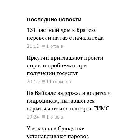
Последние новости
131 частный дом в Братске
перевели на газ с начала года
21:12
1 отзыв
Иркутян приглашают пройти
опрос о проблемах при
получении госуслуг
20:15
11 отзывов
На Байкале задержали водителя
гидроцикла, пытавшегося
скрыться от инспекторов ГИМС
19:24
1 отзыв
У вокзала в Слюдянке
устанавливают паровоз