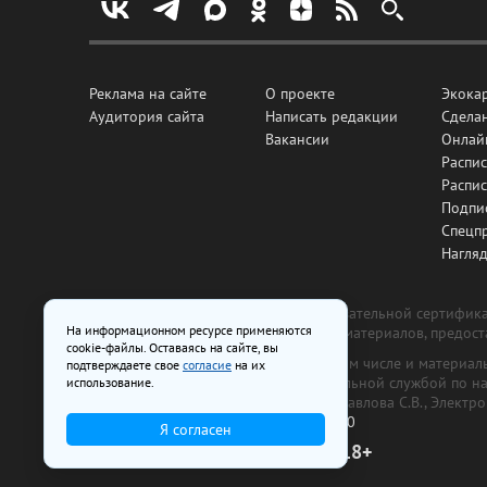
Реклама на сайте
О проекте
Экока
Аудитория сайта
Написать редакции
Сделан
Вакансии
Онлай
Распис
Распи
Подпи
Спецп
Нагля
Все рекламные товары подлежат обязательной сертификац
На информационном ресурсе применяются
изготовлена и размещена на основе материалов, предос
cookie-файлы. Оставаясь на сайте, вы
На сайте www.irk.ru размещаются в том числе и материа
подтверждаете свое
согласие
на их
от 29 октября 2018 г., выдан Федеральной службой по 
использование.
ООО «Ирк.ру». Главный редактор — Павлова С.В., Электр
Телефон редакции:
+7 (3952) 48-88-50
Я согласен
18+
© 2003–2026 IRK.ru Твой Иркутск