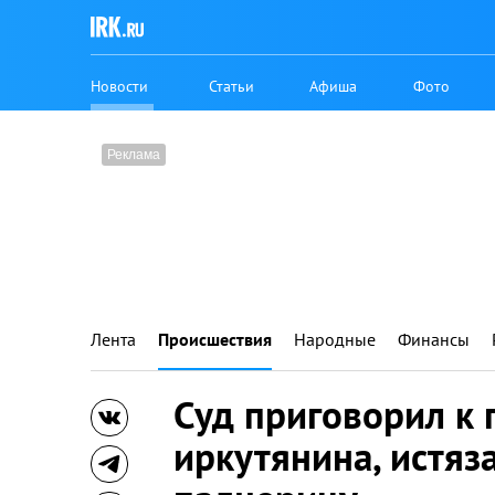
Новости
Статьи
Афиша
Фото
Лента
Происшествия
Народные
Финансы
Суд приговорил к 
иркутянина, истя