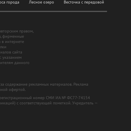
оса города
Лесное озеро
Весточка с передовой
авторским правом,
ы, фирменные
а в интернете
ылки
риалов сайта
с указанием
шителям данного
и за содержание рекламных материалов. Реклама
чной офертой.
") (регистрационный номер СМИ ИА № ФС77-74154
никаций) с соответствующей пометкой. Учредитель —