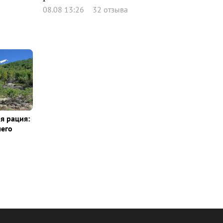
08.08 13:26
32 отзыва
я рация:
шего