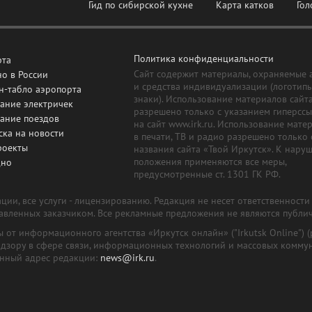
Гид по сибирской кухне
Карта катков
Гол
Политика конфиденциальности
рта
Сайт содержит материалы, охраняемые 
о в России
и средства индивидуализации (логотип
н-табло аэропорта
знаки). Использование материалов сайт
ание электричек
разрешено только с указанием гиперсс
сание поездов
на сайт www.irk.ru. Использование мате
ска на новости
в печати, ТВ и радио разрешено только 
роекты
названия сайта «Твой Иркутск». К нару
положения применяются все меры,
дно
предусмотренные ст. 1301 ГК РФ.
ии, все услуги - лицензированию. Редакция не несет ответственност
тавленных заказчиком. Все рекламные предложения не являются публи
лы от информационного агентства «Иркутск онлайн» ("Irkutsk Online
надзору в сфере связи, информационных технологий и массовых комму
онный адрес редакции:
news@irk.ru
.