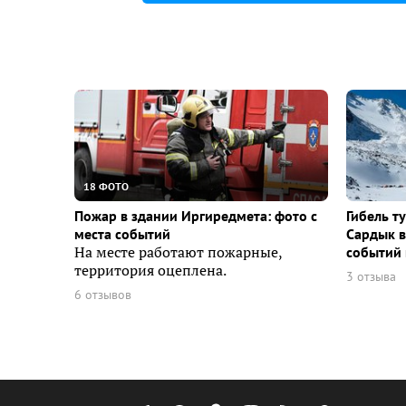
18 ФОТО
Пожар в здании Иргиредмета: фото с
Гибель т
места событий
Сардык в
На месте работают пожарные,
событий 
территория оцеплена.
3 отзыва
6 отзывов