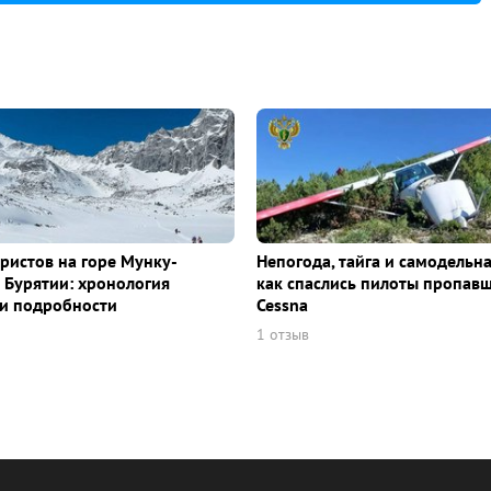
уристов на горе Мунку-
Непогода, тайга и самодельна
 Бурятии: хронология
как спаслись пилоты пропав
и подробности
Cessna
1 отзыв