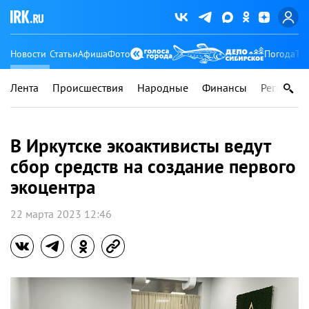
Новости
Статьи
Афиша
Фото
Погода
Ту
Лента
Происшествия
Народные
Финансы
Регионы
В Иркутске экоактивисты ведут
сбор средств на создание первого
экоцентра
22 марта 2023 12:46