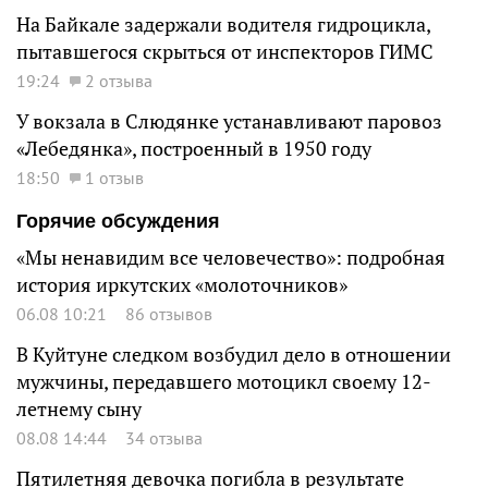
На Байкале задержали водителя гидроцикла,
пытавшегося скрыться от инспекторов ГИМС
19:24
2 отзыва
У вокзала в Слюдянке устанавливают паровоз
«Лебедянка», построенный в 1950 году
18:50
1 отзыв
Горячие обсуждения
«Мы ненавидим все человечество»: подробная
история иркутских «молоточников»
06.08 10:21
86 отзывов
В Куйтуне следком возбудил дело в отношении
мужчины, передавшего мотоцикл своему 12-
летнему сыну
08.08 14:44
34 отзыва
Пятилетняя девочка погибла в результате