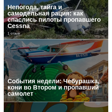
Непогода, тайга и
самодельная рация: как
спаслись пилоты пропавшего
Cessna
1 отзыв
События недели: Чебурашка,
кони во Втором и пропавший
самолет