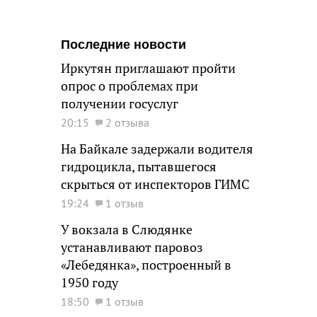
Последние новости
Иркутян приглашают пройти
опрос о проблемах при
получении госуслуг
20:15
2 отзыва
На Байкале задержали водителя
гидроцикла, пытавшегося
скрыться от инспекторов ГИМС
19:24
1 отзыв
У вокзала в Слюдянке
устанавливают паровоз
«Лебедянка», построенный в
1950 году
18:50
1 отзыв