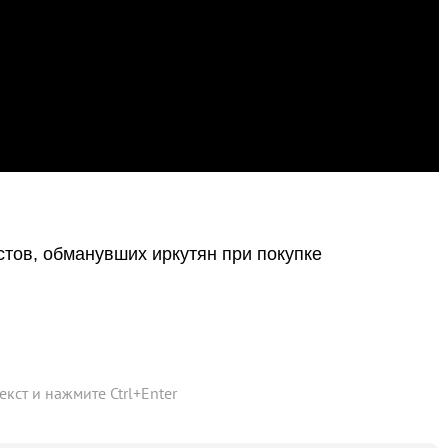
тов, обманувших иркутян при покупке
текст и нажмите
Ctrl
+
Enter