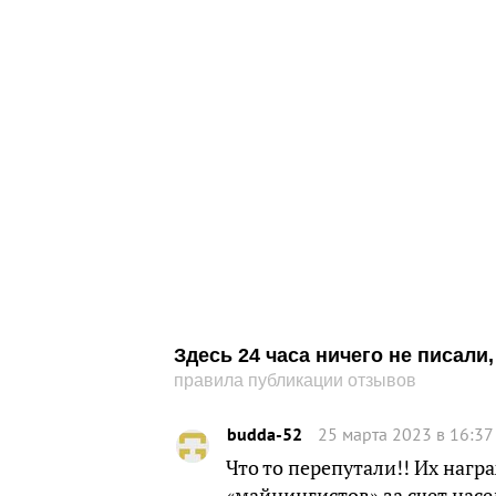
Здесь 24 часа ничего не писал
правила публикации отзывов
budda-52
25 марта 2023 в 16:37
Что то перепутали!! Их награ
«майнингистов» за счет насе