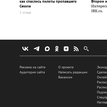
как спаслись пилоты пропавшего
Втором 
Cessna
Интерес
IRK.ru.
1 отзыв
Реклама на сайте
О проекте
Экока
Аудитория сайта
Написать редакции
Сделан
Вакансии
Онлай
Распис
Распи
Подпи
Спецп
Нагля