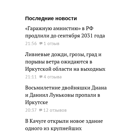
Последние новости
«Гаражную амнистию» в РФ
продлили до сентября 2031 года
21:56
1 отзыв
Ливневые дожди, грозы, град и
порывы ветра ожидаются в
Иркутской области на выходных
21:11
4 отзыва
Восьмилетние двойняшки Диана
и Даниил Луньковы пропали в
Иркутске
20:37
12 отзывов
В Качуге открыли новое здание
одного из крупнейших