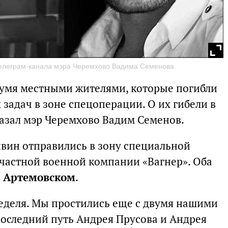
телеграм-канала мэра Черемхово Вадима Семенова
вумя местными жителями, которые погибли
задач в зоне спецоперации. О их гибели в
казал мэр Черемхово Вадим Семенов.
вин отправились в зону специальной
 частной военной компании «Вагнер». Оба
д Артемовском
.
еделя. Мы простились еще с двумя нашими
оследний путь Андрея Прусова и Андрея