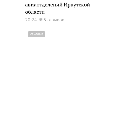
авиаотделений Иркутской
области
20:24
5 отзывов