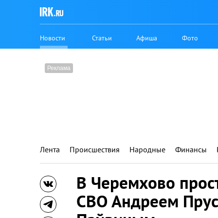
Новости
Статьи
Афиша
Фото
Лента
Происшествия
Народные
Финансы
В Черемхово прос
СВО Андреем Пру