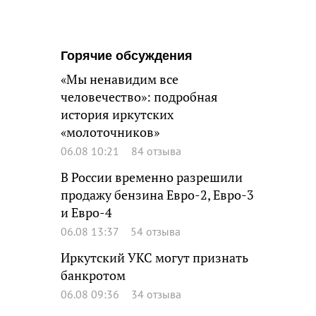
Горячие обсуждения
«Мы ненавидим все
человечество»: подробная
история иркутских
«молоточников»
06.08 10:21
84 отзыва
В России временно разрешили
продажу бензина Евро-2, Евро-3
и Евро-4
06.08 13:37
54 отзыва
Иркутский УКС могут признать
банкротом
06.08 09:36
34 отзыва