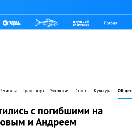
Погода
Регионы
Транспорт
Экология
Спорт
Культура
Общес
тились с погибшими на
совым и Андреем