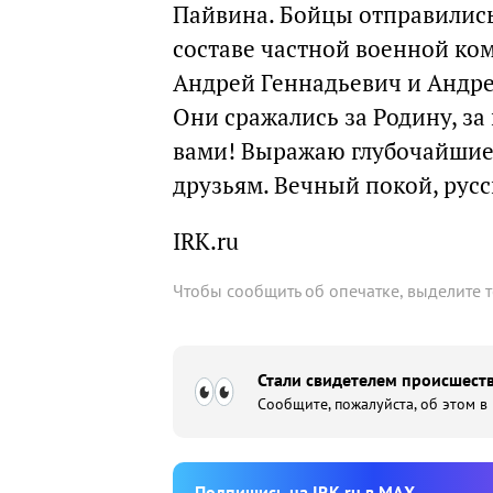
Пайвина. Бойцы отправились
составе частной военной ко
Андрей Геннадьевич и Андр
Они сражались за Родину, за
вами! Выражаю глубочайшие
друзьям. Вечный покой, русс
IRK.ru
Чтобы сообщить об опечатке, выделите 
Стали свидетелем происшеств
Сообщите, пожалуйста, об этом в
Подпишиcь на IRK.ru в MAX