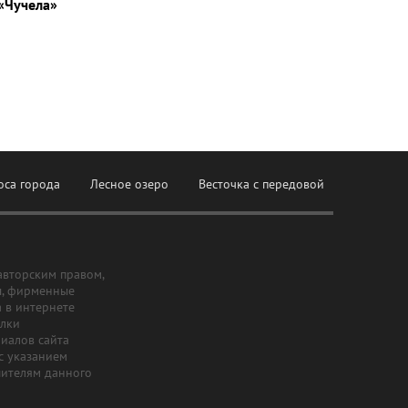
«Чучела»
оса города
Лесное озеро
Весточка с передовой
авторским правом,
ы, фирменные
а в интернете
ылки
риалов сайта
с указанием
шителям данного