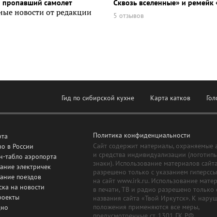
и пропавший самолет
Сквозь вселенные» и ремейк 
ные новости от редакции
5 отзывов
Гид по сибирской кухне
Карта катков
Гол
Политика конфиденциальности
рта
Сайт содержит материалы, охраняемые 
о в России
и средства индивидуализации (логотип
н-табло аэропорта
знаки). Использование материалов сайт
ание электричек
разрешено только с указанием гиперсс
сание поездов
на сайт www.irk.ru. Использование мате
ска на новости
в печати, ТВ и радио разрешено только 
роекты
названия сайта «Твой Иркутск». К нару
положения применяются все меры,
дно
предусмотренные ст. 1301 ГК РФ.