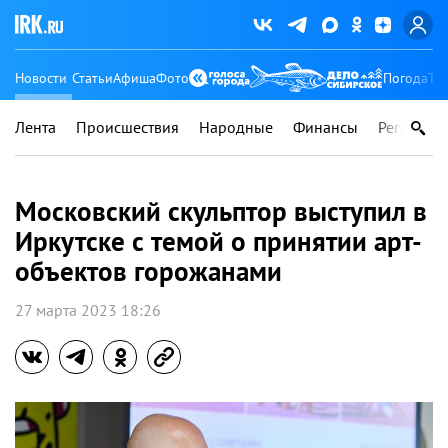
Новости
Статьи
Афиша
Фото
Погода
Ту
Лента
Происшествия
Народные
Финансы
Регионы
Московский скульптор выступил в
Иркутске с темой о принятии арт-
объектов горожанами
27 марта 2023 18:26