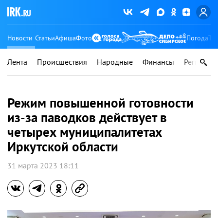
Новости
Статьи
Афиша
Фото
Погода
Ту
Лента
Происшествия
Народные
Финансы
Регионы
Режим повышенной готовности
из-за паводков действует в
четырех муниципалитетах
Иркутской области
31 марта 2023 18:11