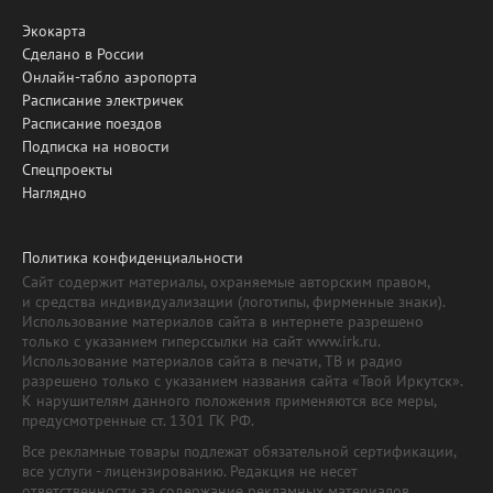
Экокарта
Сделано в России
Онлайн-табло аэропорта
Расписание электричек
Расписание поездов
Подписка на новости
Спецпроекты
Наглядно
Политика конфиденциальности
Сайт содержит материалы, охраняемые авторским правом,
и средства индивидуализации (логотипы, фирменные знаки).
Использование материалов сайта в интернете разрешено
только с указанием гиперссылки на сайт www.irk.ru.
Использование материалов сайта в печати, ТВ и радио
разрешено только с указанием названия сайта «Твой Иркутск».
К нарушителям данного положения применяются все меры,
предусмотренные ст. 1301 ГК РФ.
Все рекламные товары подлежат обязательной сертификации,
все услуги - лицензированию. Редакция не несет
ответственности за содержание рекламных материалов.