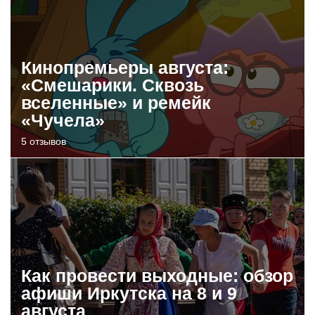
Кинопремьеры августа:
«Смешарики. Сквозь
вселенные» и ремейк
«Чучела»
5 отзывов
Как провести выходные: обзор
афиши Иркутска на 8 и 9
августа