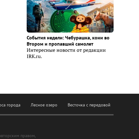
События недели: Чебурашка, кони во
Втором и пропавший самолет
Интересные новости от редакции
IRK.ru.
оса города
Лесное озеро
Весточка с передовой
авторским правом,