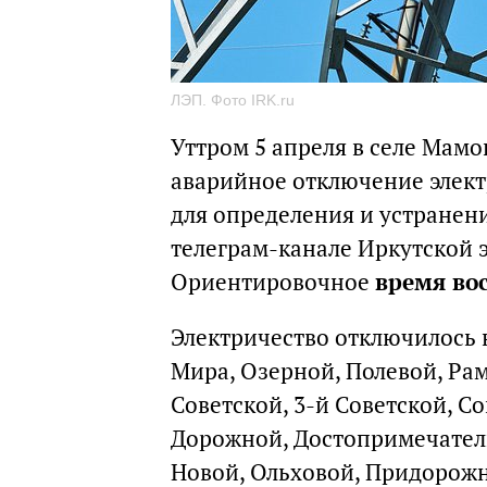
ЛЭП. Фото IRK.ru
Уттром 5 апреля в селе Мам
аварийное отключение элект
для определения и устранен
телеграм-канале Иркутской 
Ориентировочное
время во
Электричество отключилось н
Мира, Озерной, Полевой, Рам
Советской, 3-й Советской, С
Дорожной, Достопримечатель
Новой, Ольховой, Придорожн