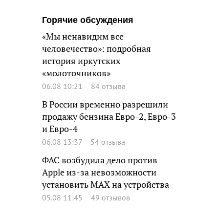
Горячие обсуждения
«Мы ненавидим все
человечество»: подробная
история иркутских
«молоточников»
06.08 10:21
84 отзыва
В России временно разрешили
продажу бензина Евро-2, Евро-3
и Евро-4
06.08 13:37
54 отзыва
ФАС возбудила дело против
Apple из-за невозможности
установить MAX на устройства
05.08 11:45
49 отзывов