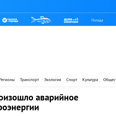
Погода
Регионы
Транспорт
Экология
Спорт
Культура
Общес
оизошло аварийное
роэнергии