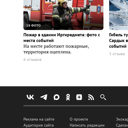
18 ФОТО
Пожар в здании Иргиредмета: фото с
Гибель т
места событий
Сардык в
На месте работают пожарные,
событий 
территория оцеплена.
3 отзыва
6 отзывов
Реклама на сайте
О проекте
Экока
Аудитория сайта
Написать редакции
Сделан