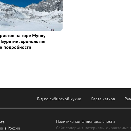
уристов на горе Мунку-
 Бурятии: хронология
и подробности
Гид по сибирской кухне
Карта катков
Гол
Политика конфиденциальности
рта
Сайт содержит материалы, охраняемые 
о в России