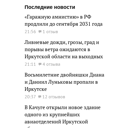
Последние новости
«Гаражную амнистию» в РФ
продлили до сентября 2031 года
21:56
1 отзыв
Ливневые дожди, грозы, град и
порывы ветра ожидаются в
Иркутской области на выходных
21:11
4 отзыва
Восьмилетние двойняшки Диана
и Даниил Луньковы пропали в
Иркутске
20:37
12 отзывов
В Качуге открыли новое здание
одного из крупнейших
авиаотделений Иркутской