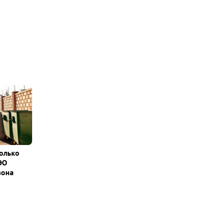
колько
ЭО
зона