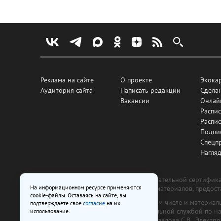
Реклама на сайте
О проекте
Экока
Аудитория сайта
Написать редакции
Сделан
Вакансии
Онлай
Распис
Распи
Подпи
Спецп
Нагля
Все рекламные товары подлежат обязательной сертификац
На информационном ресурсе применяются
изготовлена и размещена на основе материалов, предос
cookie-файлы. Оставаясь на сайте, вы
На сайте www.irk.ru размещаются в том числе и материа
подтверждаете свое
согласие
на их
от 29 октября 2018 г., выдан Федеральной службой по 
использование.
ООО «Ирк.ру». Главный редактор — Павлова С.В., Электр