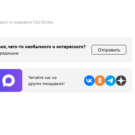
текст и нажмите
Ctrl
+
Enter
ия, чего-то необычного и интересного?
Отправить
 редакцию
Читайте нас на
других площадках!