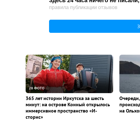
Здесь 24 часа ничего не писал
правила публикации отзывов
З
28 ФОТО
365 лет истории Иркутска за шесть
Очереди,
минут: на острове Конный открылось
происход
иммерсивное пространство «И-
на Ольхо
сторис»