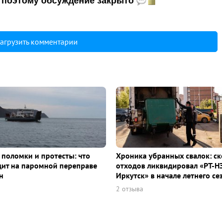
и, поэтому обсуждение закрыто
агрузить комментарии
 поломки и протесты: что
Хроника убранных свалок: с
ит на паромной переправе
отходов ликвидировал «РТ-Н
н
Иркутск» в начале летнего се
2 отзыва