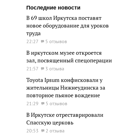
Последние новости
В 69 школ Иркутска поставят
новое оборудование для уроков
труда
22:27
5 отзывов
В иркутском музее откроется
зал, посвященный спецоперации
21:57
3 отзыва
Toyota Ipsum конфисковали у
жительницы Нижнеудинска за
повторное пьяное вождение
21:29
5 отзывов
В Иркутске отреставрировали
Спасскую церковь
20:53
2 отзыва