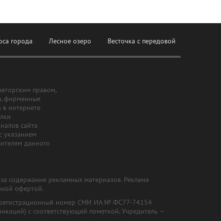
оса города
Лесное озеро
Весточка с передовой
авторским правом,
ы, фирменные
а в интернете
ылки
риалов сайта
с указанием
шителям данного
и за содержание рекламных материалов. Реклама
чной офертой.
") (регистрационный номер СМИ ИА № ФС77-74154
никаций) с соответствующей пометкой. Учредитель —