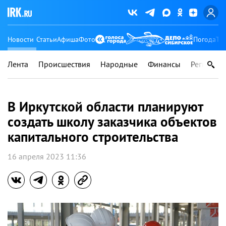
Новости
Статьи
Афиша
Фото
Погода
Ту
Лента
Происшествия
Народные
Финансы
Регионы
В Иркутской области планируют
создать школу заказчика объектов
капитального строительства
16 апреля 2023 11:36