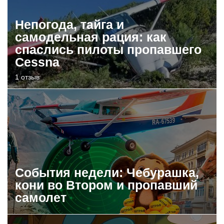
Непогода, тайга и
самодельная рация: как
спаслись пилоты пропавшего
Cessna
1 отзыв
События недели: Чебурашка,
кони во Втором и пропавший
самолет