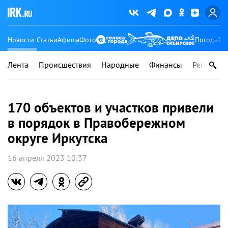
Новости
Статьи
Афиша
Фото
Погода
Ту
Лента
Происшествия
Народные
Финансы
Регионы
170 объектов и участков привели
в порядок в Правобережном
округе Иркутска
16 апреля 2023 10:37