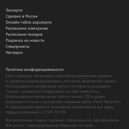
Экокарта
Сделано в России
Онлайн-табло аэропорта
Расписание электричек
Расписание поездов
Подписка на новости
Спецпроекты
Наглядно
Политика конфиденциальности
Сайт содержит материалы, охраняемые авторским правом,
и средства индивидуализации (логотипы, фирменные знаки).
Использование материалов сайта в интернете разрешено
только с указанием гиперссылки на сайт www.irk.ru.
Использование материалов сайта в печати, ТВ и радио
разрешено только с указанием названия сайта «Твой Иркутск».
К нарушителям данного положения применяются все меры,
предусмотренные ст. 1301 ГК РФ.
Все рекламные товары подлежат обязательной сертификации,
все услуги - лицензированию. Редакция не несет