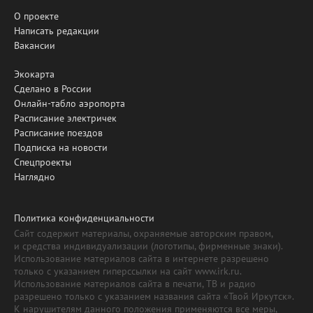
О проекте
Написать редакции
Вакансии
Экокарта
Сделано в России
Онлайн-табло аэропорта
Расписание электричек
Расписание поездов
Подписка на новости
Спецпроекты
Наглядно
Политика конфиденциальности
Сайт содержит материалы, охраняемые авторским правом,
и средства индивидуализации (логотипы, фирменные знаки).
Использование материалов сайта в интернете разрешено
только с указанием гиперссылки на сайт www.irk.ru.
Использование материалов сайта в печати, ТВ и радио
разрешено только с указанием названия сайта «Твой Иркутск».
К нарушителям данного положения применяются все меры,