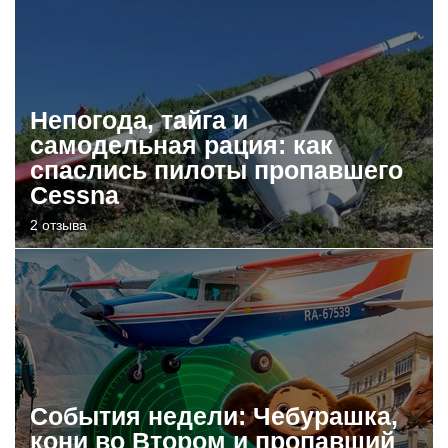
Непогода, тайга и
самодельная рация: как
спаслись пилоты пропавшего
Cessna
2 отзыва
События недели: Чебурашка,
кони во Втором и пропавший