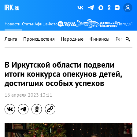
Новости
Статьи
Афиша
Фото
Погода
Ту
Лента
Происшествия
Народные
Финансы
Регионы
В Иркутской области подвели
итоги конкурса опекунов детей,
достигших особых успехов
16 апреля 2023 13:11