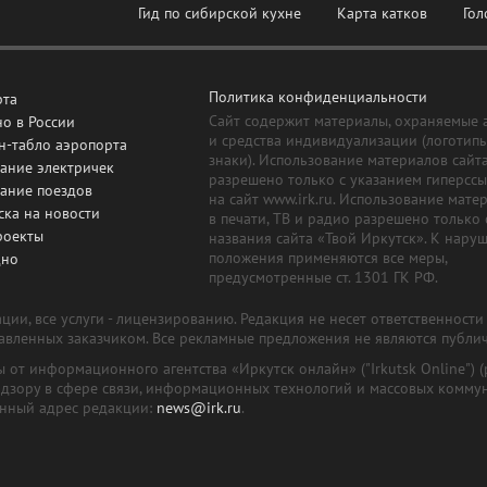
Гид по сибирской кухне
Карта катков
Гол
Политика конфиденциальности
рта
Сайт содержит материалы, охраняемые 
о в России
и средства индивидуализации (логотип
н-табло аэропорта
знаки). Использование материалов сайт
ание электричек
разрешено только с указанием гиперсс
сание поездов
на сайт www.irk.ru. Использование мате
ска на новости
в печати, ТВ и радио разрешено только 
роекты
названия сайта «Твой Иркутск». К нару
положения применяются все меры,
дно
предусмотренные ст. 1301 ГК РФ.
ии, все услуги - лицензированию. Редакция не несет ответственност
тавленных заказчиком. Все рекламные предложения не являются публи
лы от информационного агентства «Иркутск онлайн» ("Irkutsk Online
надзору в сфере связи, информационных технологий и массовых комму
онный адрес редакции:
news@irk.ru
.