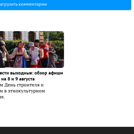
агрузить комментарии
ести выходные: обзор афиши
на 8 и 9 августа
м День строителя и
ем в этнокультурном
е.