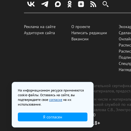
Реклама на сайте
О проекте
Экока
Аудитория сайта
Написать редакции
Сделан
Вакансии
Онлай
Распис
Распи
Подпи
Спецп
Нагля
Все рекламные товары подлежат обязательной сертификац
На информационном ресурсе применяются
изготовлена и размещена на основе материалов, предос
cookie-файлы. Оставаясь на сайте, вы
На сайте www.irk.ru размещаются в том числе и материа
подтверждаете свое
согласие
на их
от 29 октября 2018 г., выдан Федеральной службой по 
использование.
ООО «Ирк.ру». Главный редактор — Павлова С.В., Электр
Телефон редакции:
+7 (3952) 48-88-50
Я согласен
18+
© 2003–2026 IRK.ru Твой Иркутск