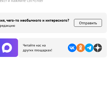
текст и нажмите
Ctrl
+
Enter
ия, чего-то необычного и интересного?
Отправить
 редакцию
Читайте нас на
других площадках!