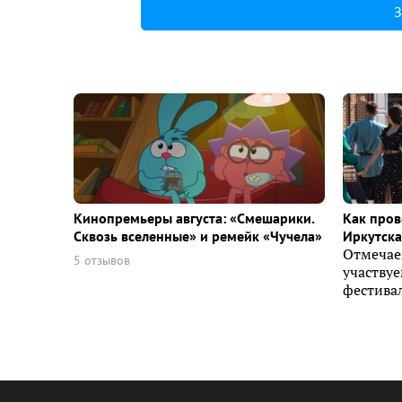
З
Кинопремьеры августа: «Смешарики.
Как пров
Сквозь вселенные» и ремейк «Чучела»
Иркутска 
Отмечае
5 отзывов
участву
фестивал