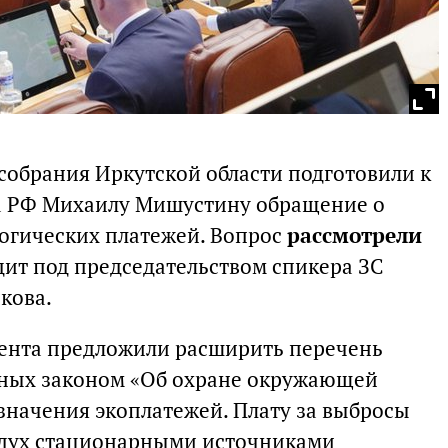
собрания Иркутской области подготовили к
а РФ Михаилу Мишустину обращение о
огических платежей. Вопрос
рассмотрели
дит под председательством спикера ЗС
кова.
мента предложили расширить перечень
ных законом «Об охране окружающей
азначения экоплатежей. Плату за выбросы
здух стационарными источниками