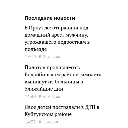
Последние новости
В Иркутске отправили под
домашний арест мужчину,
угрожавшего подросткам в
подъезде
15:19
2 отзыва
Пилотов пропавшего в
Бодайбинском районе самолета
выпишут из больницы в
ближайшие дни
14:49
3 отзыва
Двое детей пострадали в ДТП в
Куйтунском районе
14:32
1 отзыв