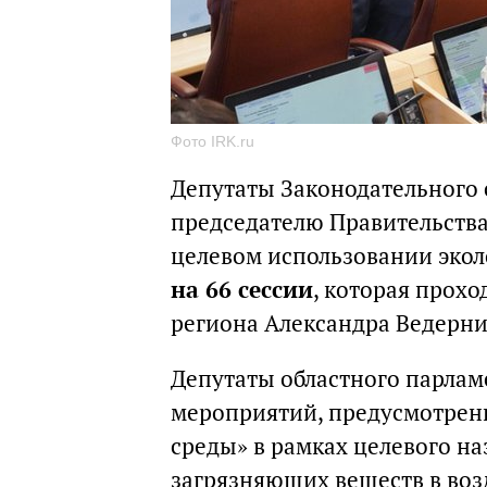
Фото IRK.ru
Депутаты Законодательного 
председателю Правительств
целевом использовании экол
на 66 сессии
, которая прохо
региона Александра Ведерни
Депутаты областного парла
мероприятий, предусмотрен
среды» в рамках целевого н
загрязняющих веществ в во