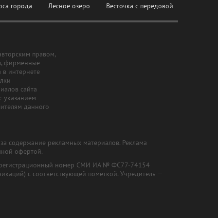
оса города
Лесное озеро
Весточка с передовой
авторским правом,
ы, фирменные
а в интернете
ылки
риалов сайта
с указанием
шителям данного
и за содержание рекламных материалов. Реклама
чной офертой.
") (регистрационный номер СМИ ИА № ФС77-74154
никаций) с соответствующей пометкой. Учредитель —