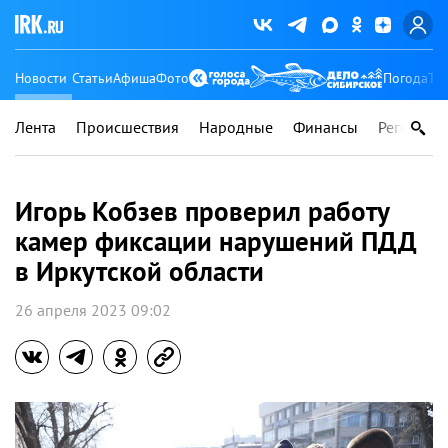
Новости
Статьи
Афиша
Фото
Погода
Ту
Лента
Происшествия
Народные
Финансы
Регионы
Игорь Кобзев проверил работу
камер фиксации нарушений ПДД
в Иркутской области
26 апреля 2023 09:02