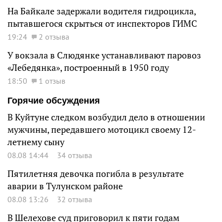
На Байкале задержали водителя гидроцикла,
пытавшегося скрыться от инспекторов ГИМС
19:24
2 отзыва
У вокзала в Слюдянке устанавливают паровоз
«Лебедянка», построенный в 1950 году
18:50
1 отзыв
Горячие обсуждения
В Куйтуне следком возбудил дело в отношении
мужчины, передавшего мотоцикл своему 12-
летнему сыну
08.08 14:44
34 отзыва
Пятилетняя девочка погибла в результате
аварии в Тулунском районе
08.08 13:26
32 отзыва
В Шелехове суд приговорил к пяти годам