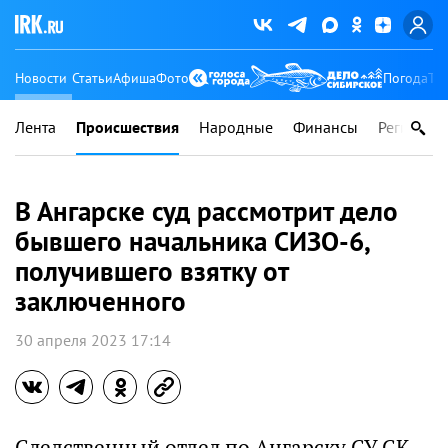
Новости
Статьи
Афиша
Фото
Погода
Ту
Лента
Происшествия
Народные
Финансы
Регионы
В Ангарске суд рассмотрит дело
бывшего начальника СИЗО-6,
получившего взятку от
заключенного
30 апреля 2023 17:14
Следственный отдел по Ангарску СУ СК