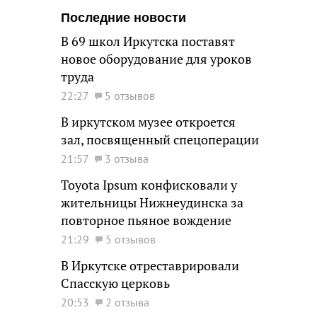
Последние новости
В 69 школ Иркутска поставят
новое оборудование для уроков
труда
22:27
5 отзывов
В иркутском музее откроется
зал, посвященный спецоперации
21:57
3 отзыва
Toyota Ipsum конфисковали у
жительницы Нижнеудинска за
повторное пьяное вождение
21:29
5 отзывов
В Иркутске отреставрировали
Спасскую церковь
20:53
2 отзыва