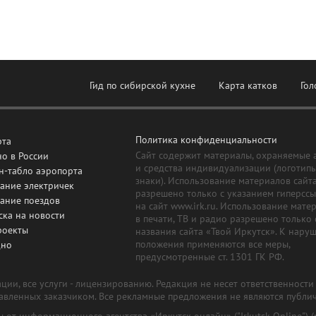
Гид по сибирской кухне
Карта катков
Гол
Политика конфиденциальности
рта
Сайт содержит материалы, охраняемые 
о в России
и средства индивидуализации (логотип
н-табло аэропорта
знаки). Использование материалов сайт
ание электричек
разрешено только с указанием гиперсс
сание поездов
на сайт www.irk.ru. Использование мате
ска на новости
в печати, ТВ и радио разрешено только 
роекты
названия сайта «Твой Иркутск». К нару
положения применяются все меры,
дно
предусмотренные ст. 1301 ГК РФ.
ии, все услуги - лицензированию. Редакция не несет ответственност
тавленных заказчиком. Все рекламные предложения не являются публи