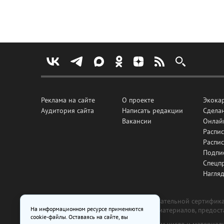
Реклама на сайте
О проекте
Экока
Аудитория сайта
Написать редакции
Сделан
Вакансии
Онлай
Распис
Распи
Подпи
Спецп
Нагля
Все рекламные товары подлежат обязательной сертификац
На информационном ресурсе применяются
изготовлена и размещена на основе материалов, предос
cookie-файлы. Оставаясь на сайте, вы