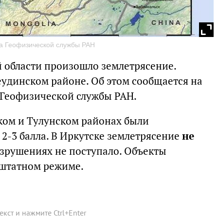
ла Геофизической службы РАН
ой области произошло землетрясение.
удинском районе. Об этом сообщается на
 Геофизической службы РАН.
ком и Тулунском районах были
2-3 балла. В Иркутске землетрясение
не
азрушениях не поступало. Объекты
 штатном режиме.
текст и нажмите
Ctrl
+
Enter