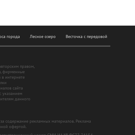
оса города
Лесное озеро
Весточка с передовой
авторским правом,
ы, фирменные
а в интернете
ылки
риалов сайта
с указанием
шителям данного
и за содержание рекламных материалов. Реклама
чной офертой.