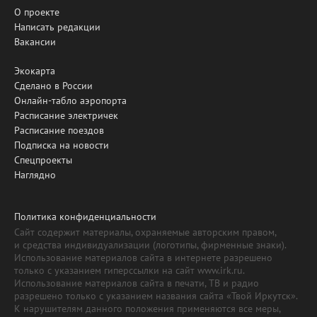
О проекте
Написать редакции
Вакансии
Экокарта
Сделано в России
Онлайн-табло аэропорта
Расписание электричек
Расписание поездов
Подписка на новости
Спецпроекты
Наглядно
Политика конфиденциальности
Сайт содержит материалы, охраняемые авторским правом,
и средства индивидуализации (логотипы, фирменные знаки).
Использование материалов сайта в интернете разрешено
только с указанием гиперссылки на сайт www.irk.ru.
Использование материалов сайта в печати, ТВ и радио
разрешено только с указанием названия сайта «Твой Иркутск».
К нарушителям данного положения применяются все меры,