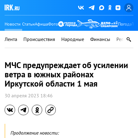
Новости
Статьи
Афиша
Фото
Погода
Ту
Лента
Происшествия
Народные
Финансы
Регионы
МЧС предупреждает об усилении
ветра в южных районах
Иркутской области 1 мая
30 апреля 2023 18:46
Продолжение новости: