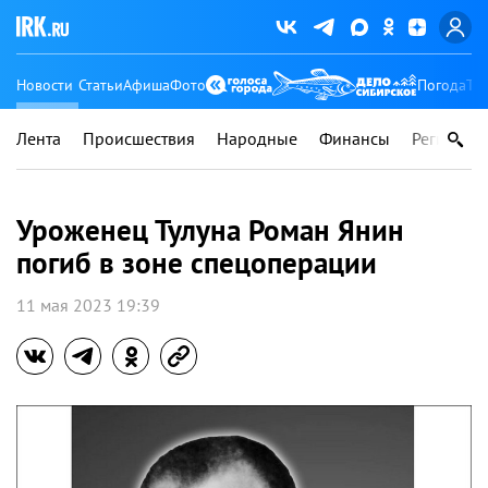
Новости
Статьи
Афиша
Фото
Погода
Ту
Лента
Происшествия
Народные
Финансы
Регионы
Уроженец Тулуна Роман Янин
погиб в зоне спецоперации
11 мая 2023 19:39