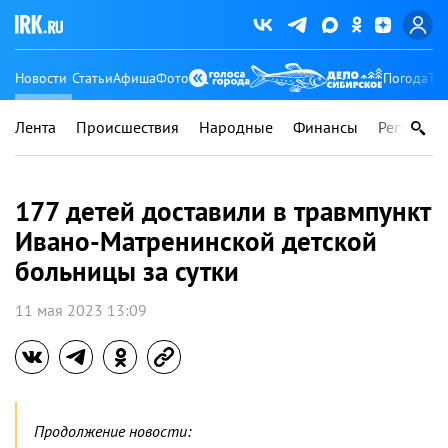
Новости
Статьи
Афиша
Фото
Погода
Ту
Лента
Происшествия
Народные
Финансы
Регионы
177 детей доставили в травмпункт
Ивано-Матренинской детской
больницы за сутки
11 мая 2023 13:09
Продолжение новости: