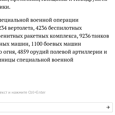
ики.
специальной военной операции
234 вертолета, 4236 беспилотных
зенитных ракетных комплекса, 9236 танков
нных машин, 1100 боевых машин
 огня, 4859 орудий полевой артиллерии и
диницы специальной военной
текст и нажмите
Ctrl
+
Enter