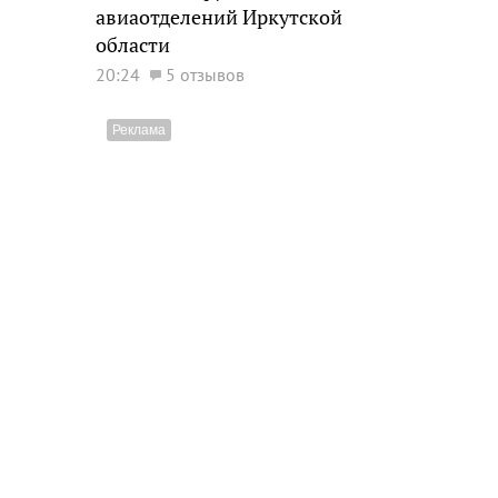
авиаотделений Иркутской
области
20:24
5 отзывов