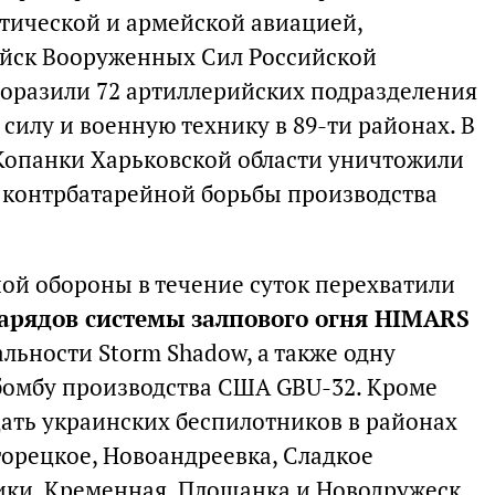
тической и армейской авиацией,
ойск Вооруженных Сил Российской
поразили 72 артиллерийских подразделения
силу и военную технику в 89-ти районах. В
Копанки Харьковской области уничтожили
контрбатарейной борьбы производства
й обороны в течение суток перехватили
арядов системы залпового огня HIMARS
льности Storm Shadow, а также одну
омбу производства США GBU-32. Кроме
ать украинских беспилотников в районах
орецкое, Новоандреевка, Сладкое
ики, Кременная, Площанка и Новодружеск