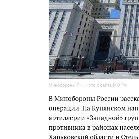
Минобороны РФ. Фото с сайта МО РФ
В Минобороны России расска
операции. На Купянском нап
артиллерии «Западной» груп
противника в районах насе
Харьковской области и Стел