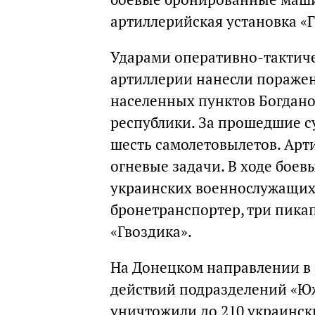
артиллерийская установка «Гв
Ударами оперативно-тактиче
артиллерии нанесли пораже
населенных пунктов Богдано
республики. За прошедшие с
шесть самолетовылетов. Арт
огневые задачи. В ходе боев
украинских военнослужащих 
бронетранспортер, три пика
«Гвоздика».
На Донецком направлении в 
действий подразделений «Юж
уничтожили до 210 украинск