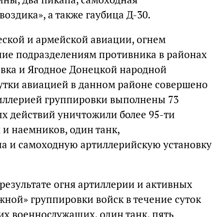
оздика», а также гаубица Д-30.
ской и армейской авиации, огнем
ние подразделениям противника в районах
вка и Ягодное Донецкой народной
утки авиацией в данном районе совершено
иллерией группировки выполнены 73
ых действий уничтожили более 95-ти
и наемников, один танк,
па и самоходную артиллерийскую установку
результате огня артиллерии и активных
ной» группировки войск в течение суток
их военнослужащих, один танк, пять