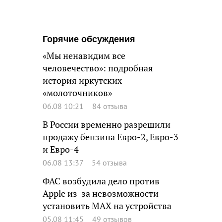
Горячие обсуждения
«Мы ненавидим все
человечество»: подробная
история иркутских
«молоточников»
06.08 10:21
84 отзыва
В России временно разрешили
продажу бензина Евро-2, Евро-3
и Евро-4
06.08 13:37
54 отзыва
ФАС возбудила дело против
Apple из-за невозможности
установить MAX на устройства
05.08 11:45
49 отзывов