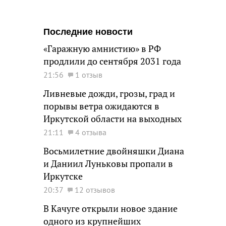
Последние новости
«Гаражную амнистию» в РФ
продлили до сентября 2031 года
21:56
1 отзыв
Ливневые дожди, грозы, град и
порывы ветра ожидаются в
Иркутской области на выходных
21:11
4 отзыва
Восьмилетние двойняшки Диана
и Даниил Луньковы пропали в
Иркутске
20:37
12 отзывов
В Качуге открыли новое здание
одного из крупнейших