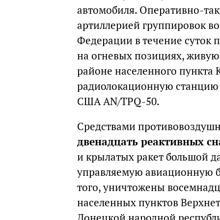
автомобиля. Оперативно-так
артиллерией группировок в
Федерации в течение суток 
на огневых позициях, живую 
районе населенного пункта 
радиолокационную станцию 
США AN/TPQ-50.
Средствами противовоздушно
двенадцать реактивных сн
и крылатых ракет большой да
управляемую авиационную б
того, уничтожены восемнадц
населенных пунктов Верхнет
Донецкой народной республ