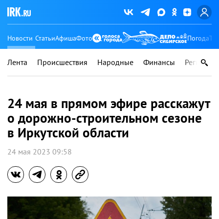
Новости
Статьи
Афиша
Фото
Погода
Ту
Лента
Происшествия
Народные
Финансы
Регионы
24 мая в прямом эфире расскажут
о дорожно-строительном сезоне
в Иркутской области
24 мая 2023 09:58