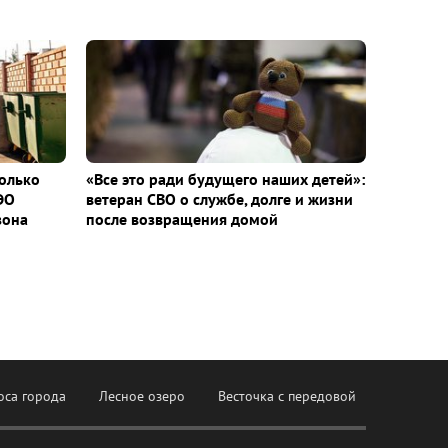
колько
«Все это ради будущего наших детей»:
ЭО
ветеран СВО о службе, долге и жизни
зона
после возвращения домой
оса города
Лесное озеро
Весточка с передовой