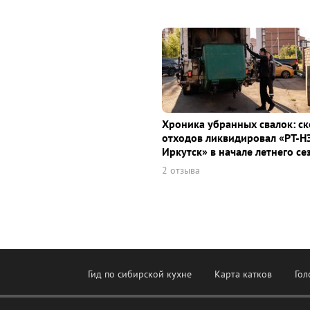
Хроника убранных свалок: с
отходов ликвидировал «РТ-Н
Иркутск» в начале летнего се
2 отзыва
Гид по сибирской кухне
Карта катков
Гол