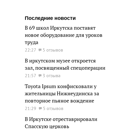
Последние новости
В 69 школ Иркутска поставят
новое оборудование для уроков
труда
22:27
5 отзывов
В иркутском музее откроется
зал, посвященный спецоперации
21:57
3 отзыва
Toyota Ipsum конфисковали у
жительницы Нижнеудинска за
повторное пьяное вождение
21:29
5 отзывов
В Иркутске отреставрировали
Спасскую церковь