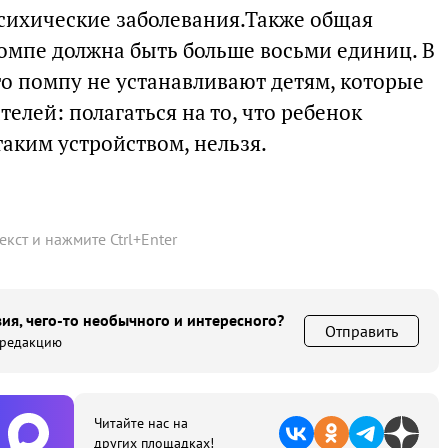
сихические заболевания.Также общая
помпе должна быть больше восьми единиц. В
то помпу не устанавливают детям, которые
елей: полагаться на то, что ребенок
таким устройством, нельзя.
текст и нажмите
Ctrl
+
Enter
ия, чего-то необычного и интересного?
Отправить
 редакцию
Читайте нас на
других площадках!