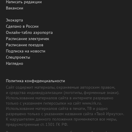
Написать редакции
Вакансии
Экокарта
Сделано в России
Онлайн-табло аэропорта
Расписание электричек
Расписание поездов
Подписка на новости
Спецпроекты
Наглядно
Политика конфиденциальности
Сайт содержит материалы, охраняемые авторским правом,
и средства индивидуализации (логотипы, фирменные знаки).
Использование материалов сайта в интернете разрешено
только с указанием гиперссылки на сайт www.irk.ru.
Использование материалов сайта в печати, ТВ и радио
разрешено только с указанием названия сайта «Твой Иркутск».
К нарушителям данного положения применяются все меры,
предусмотренные ст. 1301 ГК РФ.