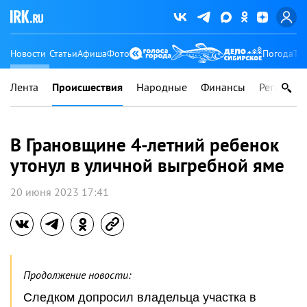
Новости
Статьи
Афиша
Фото
Погода
Ту
Лента
Происшествия
Народные
Финансы
Регионы
В Грановщине 4-летний ребенок
утонул в уличной выгребной яме
20 июня 2023 17:41
Продолжение новости:
Следком допросил владельца участка в