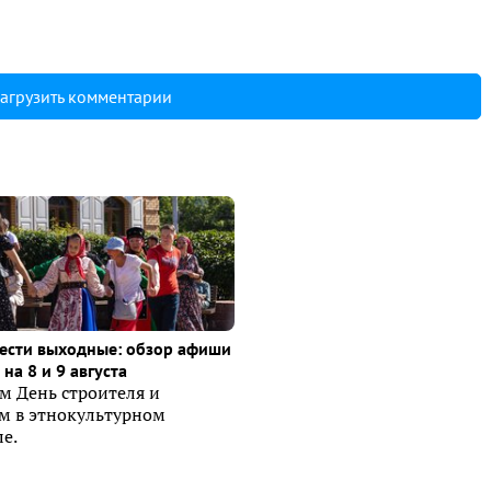
агрузить комментарии
ести выходные: обзор афиши
на 8 и 9 августа
м День строителя и
ем в этнокультурном
е.