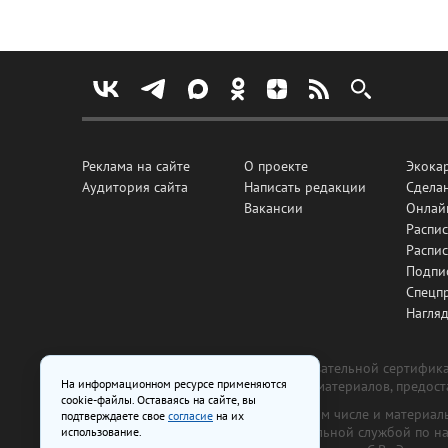
Реклама на сайте
О проекте
Экока
Аудитория сайта
Написать редакции
Сделан
Вакансии
Онлай
Распис
Распи
Подпи
Спецп
Нагля
Все рекламные товары подлежат обязательной сертификац
На информационном ресурсе применяются
изготовлена и размещена на основе материалов, предос
cookie-файлы. Оставаясь на сайте, вы
На сайте www.irk.ru размещаются в том числе и материа
подтверждаете свое
согласие
на их
от 29 октября 2018 г., выдан Федеральной службой по 
использование.