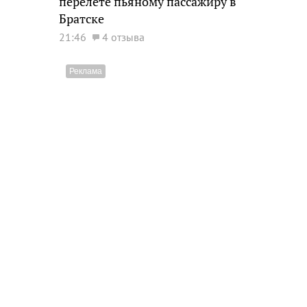
перелете пьяному пассажиру в
Братске
21:46
4 отзыва