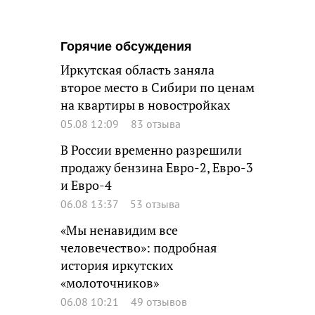
Горячие обсуждения
Иркутская область заняла
второе место в Сибири по ценам
на квартиры в новостройках
05.08 12:09
83 отзыва
В России временно разрешили
продажу бензина Евро-2, Евро-3
и Евро-4
06.08 13:37
53 отзыва
«Мы ненавидим все
человечество»: подробная
история иркутских
«молоточников»
06.08 10:21
49 отзывов