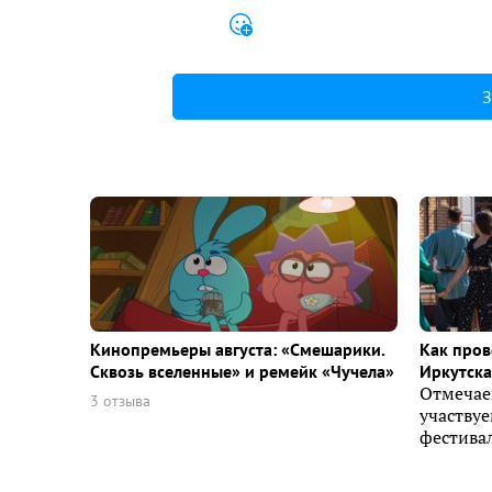
З
Кинопремьеры августа: «Смешарики.
Как пров
Сквозь вселенные» и ремейк «Чучела»
Иркутска 
Отмечае
3 отзыва
участву
фестивал