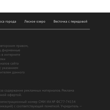
оса города
Лесное озеро
Весточка с передовой
авторским правом,
ы, фирменные
а в интернете
ылки
риалов сайта
с указанием
шителям данного
и за содержание рекламных материалов. Реклама
чной офертой.
") (регистрационный номер СМИ ИА № ФС77-74154
никаций) с соответствующей пометкой. Учредитель —