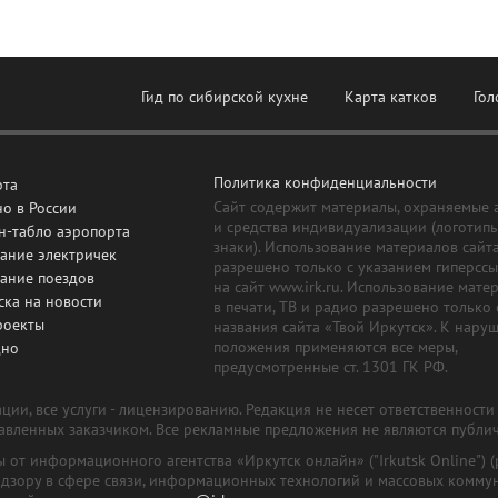
Гид по сибирской кухне
Карта катков
Гол
Политика конфиденциальности
рта
Сайт содержит материалы, охраняемые 
о в России
и средства индивидуализации (логотип
н-табло аэропорта
знаки). Использование материалов сайт
ание электричек
разрешено только с указанием гиперсс
сание поездов
на сайт www.irk.ru. Использование мате
ска на новости
в печати, ТВ и радио разрешено только 
роекты
названия сайта «Твой Иркутск». К нару
положения применяются все меры,
дно
предусмотренные ст. 1301 ГК РФ.
ии, все услуги - лицензированию. Редакция не несет ответственност
тавленных заказчиком. Все рекламные предложения не являются публи
лы от информационного агентства «Иркутск онлайн» ("Irkutsk Online
надзору в сфере связи, информационных технологий и массовых комму