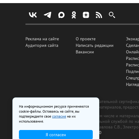
Реклама на сайте
О проекте
Экока
Аудитория сайта
Написать редакции
Сделан
Вакансии
Онлай
Распис
Распи
Подпи
Спецп
Нагля
Все рекламные товары подлежат обязательной сертификац
На информационном ресурсе применяются
изготовлена и размещена на основе материалов, предос
cookie-файлы. Оставаясь на сайте, вы
На сайте www.irk.ru размещаются в том числе и материа
подтверждаете свое
согласие
на их
от 29 октября 2018 г., выдан Федеральной службой по 
использование.
ООО «Ирк.ру». Главный редактор — Павлова С.В., Электр
Телефон редакции:
+7 (3952) 48-88-50
Я согласен