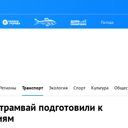
Погода
Регионы
Транспорт
Экология
Спорт
Культура
Общес
трамвай подготовили к
иям