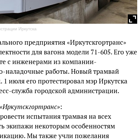
страции Иркутска
ального предприятия «Иркутскгортранс»
ектности для вагона модели 71-605. Его уже
сте с инженерами из компании-
ко-наладочные работы. Новый трамвай
 1 июля его протестировал мэр Иркутска
ресс-служба городской администрации.
 «Иркутскгортранс»
:
провести испытания трамвая на всех
ть экипажи некоторым особенностям
фикацию. Мы также учли пожелания