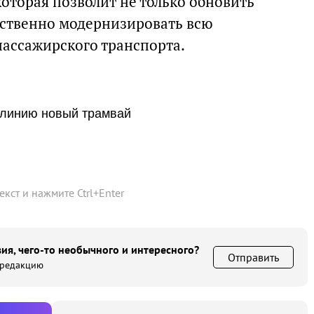
которая позволит не только обновить
ественно модернизировать всю
пассажирского транспорта.
а линию новый трамвай
текст и нажмите
Ctrl
+
Enter
ия, чего-то необычного и интересного?
Отправить
 редакцию