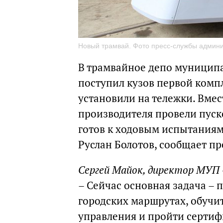
Новый трамвай. Фото пресс-службы админи
В трамвайное депо муницип
поступил кузов первой компл
установили на тележки. Вме
производителя провели пус
готов к ходовым испытаниям.
Руслан Болотов, сообщает п
Сергей Майок, директор МУП
– Сейчас основная задача – 
городских маршрутах, обучи
управления и пройти серти