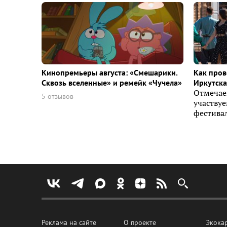
Кинопремьеры августа: «Смешарики.
Как пров
Сквозь вселенные» и ремейк «Чучела»
Иркутска 
Отмечае
5 отзывов
участву
фестивал
Реклама на сайте
О проекте
Экока