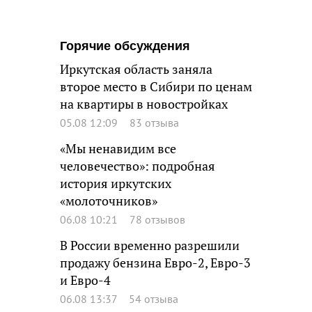
Горячие обсуждения
Иркутская область заняла
второе место в Сибири по ценам
на квартиры в новостройках
05.08 12:09
83 отзыва
«Мы ненавидим все
человечество»: подробная
история иркутских
«молоточников»
06.08 10:21
78 отзывов
В России временно разрешили
продажу бензина Евро-2, Евро-3
и Евро-4
06.08 13:37
54 отзыва