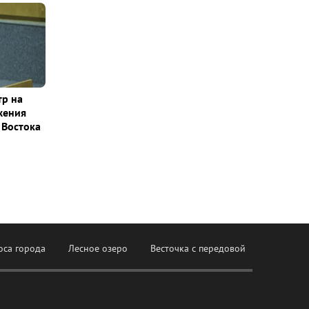
тр на
жения
 Востока
оса города
Лесное озеро
Весточка с передовой