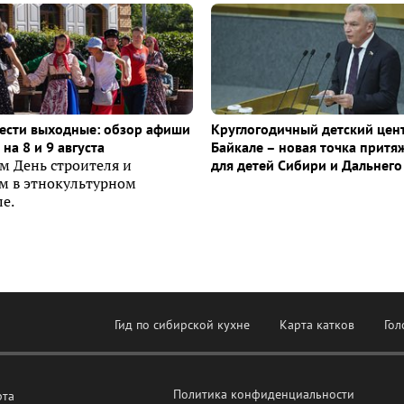
ести выходные: обзор афиши
Круглогодичный детский цен
на 8 и 9 августа
Байкале – новая точка притя
м День строителя и
для детей Сибири и Дальнего
ем в этнокультурном
е.
Гид по сибирской кухне
Карта катков
Гол
Политика конфиденциальности
рта