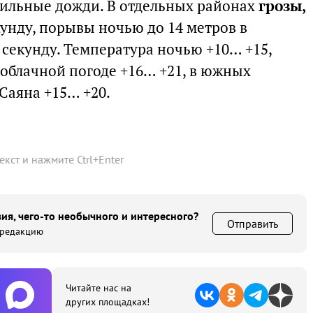
сильные дожди. В отдельных районах
грозы,
екунду, порывы ночью до 14 метров в
в секунду. Температура ночью +10… +15,
 облачной погоде +16… +21, в южных
 Саяна +15… +20.
текст и нажмите
Ctrl
+
Enter
ия, чего-то необычного и интересного?
Отправить
 редакцию
Читайте нас на
других площадках!