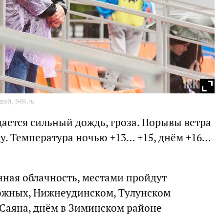
ой, IRK.ru
дается сильный дождь, гроза. Порывы ветра
ду. Температура ночью +13… +15, днём +16…
нная облачность, местами пройдут
южных, Нижнеудинском, Тулунском
 Саяна, днём в Зиминском районе