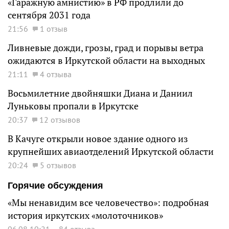
«Гаражную амнистию» в РФ продлили до
сентября 2031 года
21:56
1 отзыв
Ливневые дожди, грозы, град и порывы ветра
ожидаются в Иркутской области на выходных
21:11
4 отзыва
Восьмилетние двойняшки Диана и Даниил
Луньковы пропали в Иркутске
20:37
12 отзывов
В Качуге открыли новое здание одного из
крупнейших авиаотделений Иркутской области
20:24
5 отзывов
Горячие обсуждения
«Мы ненавидим все человечество»: подробная
история иркутских «молоточников»
06.08 10:21
84 отзыва