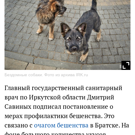
Бездомные собаки. Фото из архива IRK.ru
Главный государственный санитарный
врач по Иркутской области Дмитрий
Савиных подписал постановление о
мерах профилактики бешенства. Это
связано с
очагом бешенства
в Братске. На
фоне большого количества укусов