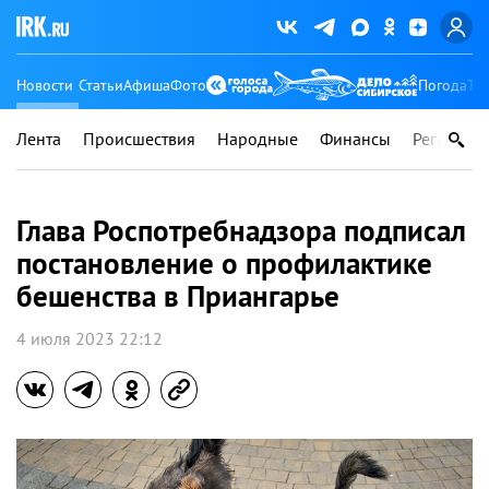
Новости
Статьи
Афиша
Фото
Погода
Ту
Лента
Происшествия
Народные
Финансы
Регионы
Глава Роспотребнадзора подписал
постановление о профилактике
бешенства в Приангарье
4 июля 2023 22:12