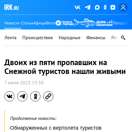
Новости
Статьи
Афиша
Фото
Погода
Ту
Лента
Происшествия
Народные
Финансы
Регионы
Двоих из пяти пропавших на
Снежной туристов нашли живыми
7 июля 2023 13:30
Продолжение новости:
Обнаруженных с вертолета туристов