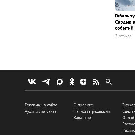
Гибель т
Сардык в
событий 
3 отзыва
Реклама на сайте
О проекте
Экока
Аудитория сайта
Написать редакции
Сделан
Вакансии
Онлай
Распис
Распи