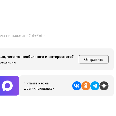
текст и нажмите
Ctrl
+
Enter
ия, чего-то необычного и интересного?
Отправить
 редакцию
Читайте нас на
других площадках!