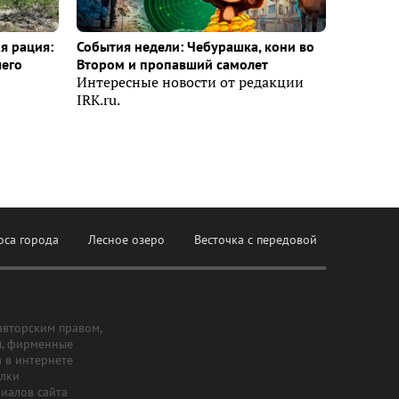
я рация:
События недели: Чебурашка, кони во
шего
Втором и пропавший самолет
Интересные новости от редакции
IRK.ru.
оса города
Лесное озеро
Весточка с передовой
авторским правом,
ы, фирменные
а в интернете
ылки
риалов сайта