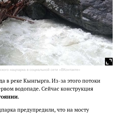
ского нацпарка в социальной сети «ВКонтакте»
а в реке Кынгырга. Из-за этого потоки
ервом водопаде. Сейчас конструкция
тоянии
.
парка предупредили, что на мосту