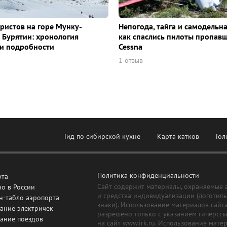
уристов на горе Мунку-
Непогода, тайга и самодельна
 Бурятии: хронология
как спаслись пилоты пропав
и подробности
Cessna
1 отзыв
Гид по сибирской кухне
Карта катков
Гол
Политика конфиденциальности
рта
Сайт содержит материалы, охраняемые 
о в России
и средства индивидуализации (логотип
н-табло аэропорта
знаки). Использование материалов сайт
ание электричек
разрешено только с указанием гиперсс
сание поездов
на сайт www.irk.ru. Использование мате