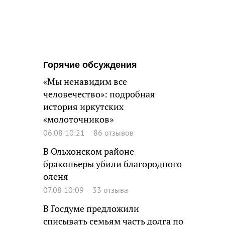
Горячие обсуждения
«Мы ненавидим все
человечество»: подробная
история иркутских
«молоточников»
06.08 10:21
86 отзывов
В Ольхонском районе
браконьеры убили благородного
оленя
07.08 10:09
33 отзыва
В Госдуме предложили
списывать семьям часть долга по