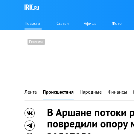
Новости
Статьи
Афиша
Фото
Лента
Происшествия
Народные
Финансы
В Аршане потоки 
повредили опору 