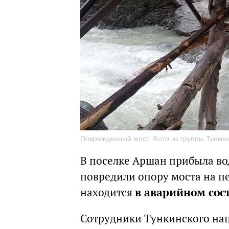
Поврежденный мост. Фото из группы Тункин
В пoceлкe Apшaн прибыла вод
повредили опору моста на п
находится
в аварийном сос
Сотрудники Тункинского нац