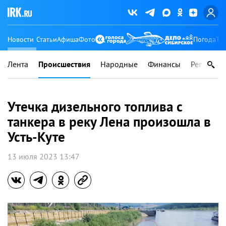
Новости
Статьи
Афиша
Фото
Погода
Ту
Лента
Происшествия
Народные
Финансы
Регионы
Утечка дизельного топлива с
танкера в реку Лена произошла в
Усть-Куте
13 июля 2023 13:47