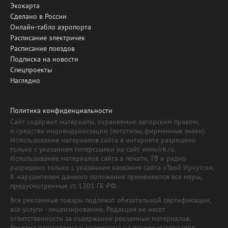
Экокарта
Сделано в России
Онлайн-табло аэропорта
Расписание электричек
Расписание поездов
Подписка на новости
Спецпроекты
Наглядно
Политика конфиденциальности
Сайт содержит материалы, охраняемые авторским правом,
и средства индивидуализации (логотипы, фирменные знаки).
Использование материалов сайта в интернете разрешено
только с указанием гиперссылки на сайт www.irk.ru.
Использование материалов сайта в печати, ТВ и радио
разрешено только с указанием названия сайта «Твой Иркутск».
К нарушителям данного положения применяются все меры,
предусмотренные ст. 1301 ГК РФ.
Все рекламные товары подлежат обязательной сертификации,
все услуги - лицензированию. Редакция не несет
ответственности за содержание рекламных материалов.
Реклама изготовлена и размещена на основе материалов,