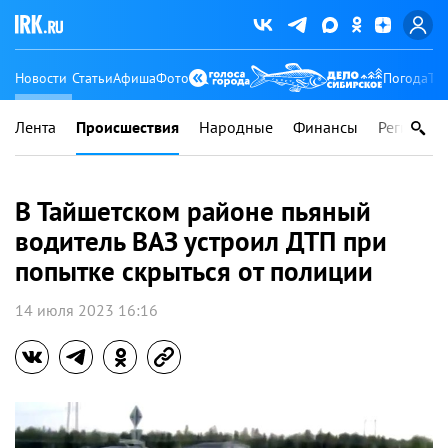
Новости
Статьи
Афиша
Фото
Погода
Ту
Лента
Происшествия
Народные
Финансы
Регионы
В Тайшетском районе пьяный
водитель ВАЗ устроил ДТП при
попытке скрыться от полиции
14 июля 2023 16:16