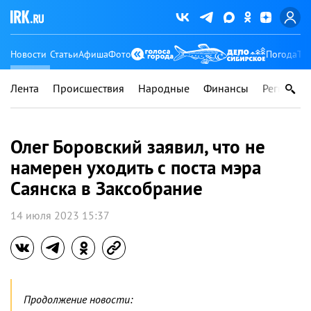
Новости
Статьи
Афиша
Фото
Погода
Ту
Лента
Происшествия
Народные
Финансы
Регионы
Олег Боровский заявил, что не
намерен уходить с поста мэра
Саянска в Заксобрание
14 июля 2023 15:37
Продолжение новости: