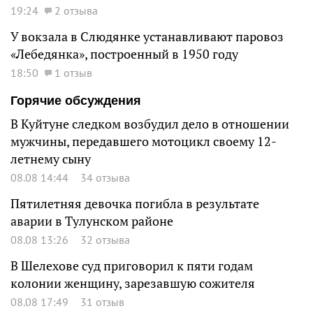
19:24
2 отзыва
У вокзала в Слюдянке устанавливают паровоз
«Лебедянка», построенный в 1950 году
18:50
1 отзыв
Горячие обсуждения
В Куйтуне следком возбудил дело в отношении
мужчины, передавшего мотоцикл своему 12-
летнему сыну
08.08 14:44
34 отзыва
Пятилетняя девочка погибла в результате
аварии в Тулунском районе
08.08 13:26
32 отзыва
В Шелехове суд приговорил к пяти годам
колонии женщину, зарезавшую сожителя
08.08 17:49
31 отзыв