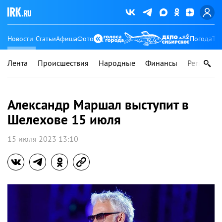
Новости
Статьи
Афиша
Фото
Погода
Ту
Лента
Происшествия
Народные
Финансы
Регионы
Александр Маршал выступит в
Шелехове 15 июля
15 июля 2023 13:10