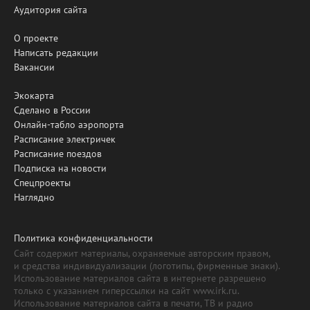
Аудитория сайта
О проекте
Написать редакции
Вакансии
Экокарта
Сделано в России
Онлайн-табло аэропорта
Расписание электричек
Расписание поездов
Подписка на новости
Спецпроекты
Наглядно
Политика конфиденциальности
Сайт содержит материалы, охраняемые авторским правом,
и средства индивидуализации (логотипы, фирменные знаки).
Использование материалов сайта в интернете разрешено
только с указанием гиперссылки на сайт www.irk.ru.
Использование материалов сайта в печати, ТВ и радио