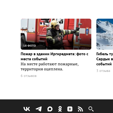
18 ФОТО
Пожар в здании Иргиредмета: фото с
Гибель т
места событий
Сардык в
На месте работают пожарные,
событий 
территория оцеплена.
3 отзыва
6 отзывов