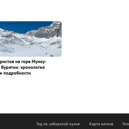
уристов на горе Мунку-
 Бурятии: хронология
и подробности
Гид по сибирской кухне
Карта катков
Гол