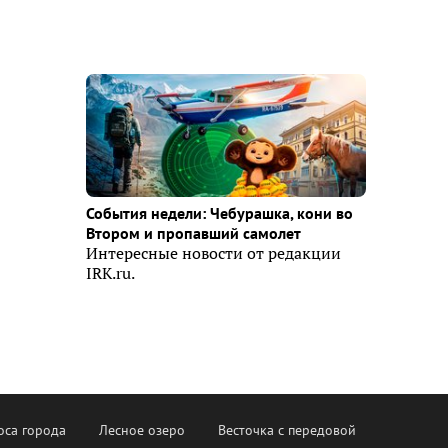
События недели: Чебурашка, кони во
Втором и пропавший самолет
Интересные новости от редакции
IRK.ru.
оса города
Лесное озеро
Весточка с передовой