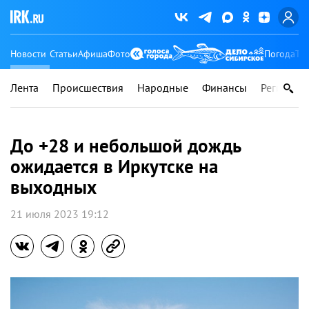
Новости
Статьи
Афиша
Фото
Погода
Ту
Лента
Происшествия
Народные
Финансы
Регионы
До +28 и небольшой дождь
ожидается в Иркутске на
выходных
21 июля 2023 19:12