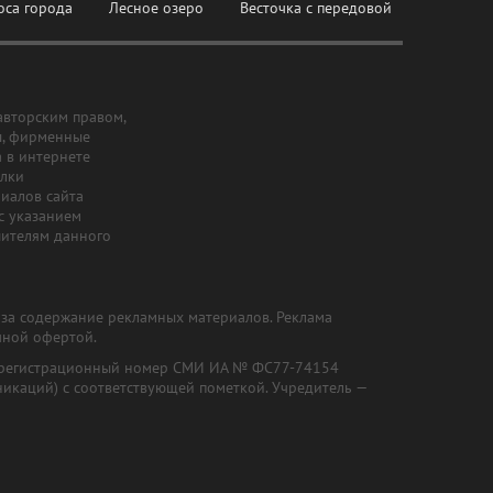
оса города
Лесное озеро
Весточка с передовой
авторским правом,
ы, фирменные
а в интернете
ылки
риалов сайта
с указанием
шителям данного
и за содержание рекламных материалов. Реклама
чной офертой.
") (регистрационный номер СМИ ИА № ФС77-74154
никаций) с соответствующей пометкой. Учредитель —