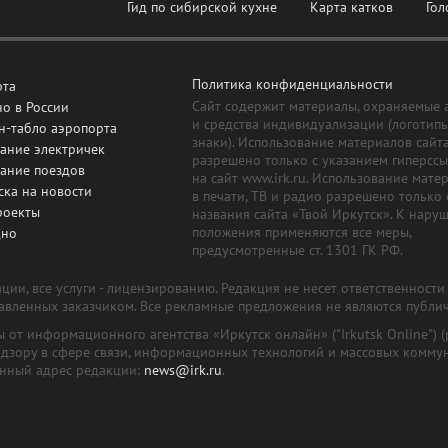
Гид по сибирской кухне
Карта катков
Гол
Политика конфиденциальности
рта
Сайт содержит материалы, охраняемые 
о в России
и средства индивидуализации (логотип
н-табло аэропорта
знаки). Использование материалов сайт
ание электричек
разрешено только с указанием гиперсс
сание поездов
на сайт www.irk.ru. Использование мате
ска на новости
в печати, ТВ и радио разрешено только 
роекты
названия сайта «Твой Иркутск». К нару
положения применяются все меры,
дно
предусмотренные ст. 1301 ГК РФ.
ии, все услуги - лицензированию. Редакция не несет ответственност
тавленных заказчиком. Все рекламные предложения не являются публи
лы от информационного агентства «Иркутск онлайн» ("Irkutsk Online
надзору в сфере связи, информационных технологий и массовых комму
онный адрес редакции:
news@irk.ru
.