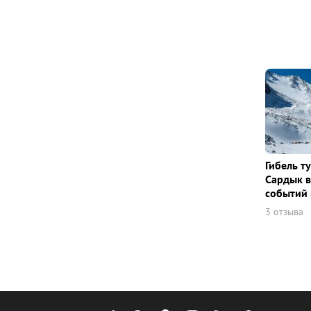
Гибель т
Сардык в
событий 
3 отзыва