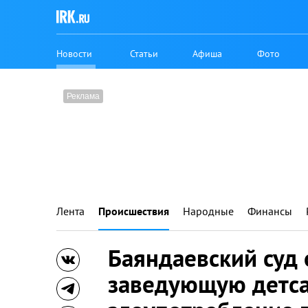
Новости
Статьи
Афиша
Фото
Лента
Происшествия
Народные
Финансы
Баяндаевский суд
заведующую детса