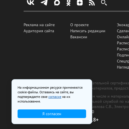
Реклама на сайте
О проекте
Экока
Аудитория сайта
Написать редакции
Сделан
Вакансии
Онлай
Распис
Распи
Подпи
Спецп
Нагля
Все рекламные товары подлежат обязательной сертификац
На информационном ресурсе применяются
изготовлена и размещена на основе материалов, предос
cookie-файлы. Оставаясь на сайте, вы
На сайте www.irk.ru размещаются в том числе и материа
подтверждаете свое
согласие
на их
от 29 октября 2018 г., выдан Федеральной службой по 
использование.
ООО «Ирк.ру». Главный редактор — Павлова С.В., Электр
Телефон редакции:
+7 (3952) 48-88-50
Я согласен
18+
© 2003–2026 IRK.ru Твой Иркутск