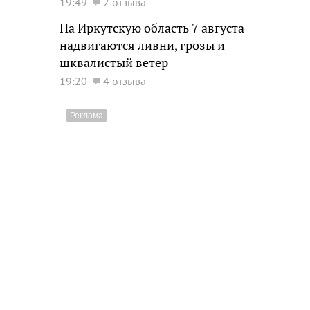
19:49
2 отзыва
На Иркутскую область 7 августа
надвигаются ливни, грозы и
шквалистый ветер
19:20
4 отзыва