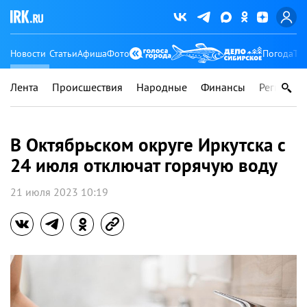
Новости
Статьи
Афиша
Фото
Погода
Ту
Лента
Происшествия
Народные
Финансы
Регионы
В Октябрьском округе Иркутска с
24 июля отключат горячую воду
21 июля 2023 10:19