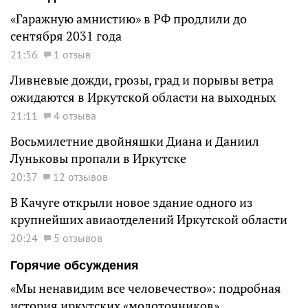
«Гаражную амнистию» в РФ продлили до
сентября 2031 года
21:56
1 отзыв
Ливневые дожди, грозы, град и порывы ветра
ожидаются в Иркутской области на выходных
21:11
4 отзыва
Восьмилетние двойняшки Диана и Даниил
Луньковы пропали в Иркутске
20:37
12 отзывов
В Качуге открыли новое здание одного из
крупнейших авиаотделений Иркутской области
20:24
5 отзывов
Горячие обсуждения
«Мы ненавидим все человечество»: подробная
история иркутских «молоточников»