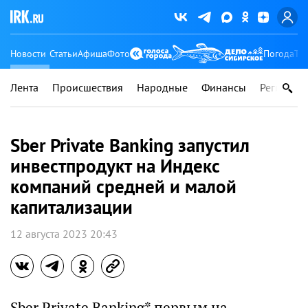
Новости
Статьи
Афиша
Фото
Погода
Ту
Лента
Происшествия
Народные
Финансы
Регионы
Sber Private Banking запустил
инвестпродукт на Индекс
компаний средней и малой
капитализации
12 августа 2023 20:43
Sber Private Banking* первым на