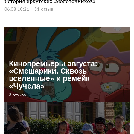
история иркутских «молоточников»
06.08 10:21
51 отзыв
Кинопремьеры августа:
«Смешарики. Сквозь
вселенные» и ремейк
«Чучела»
3 отзыва