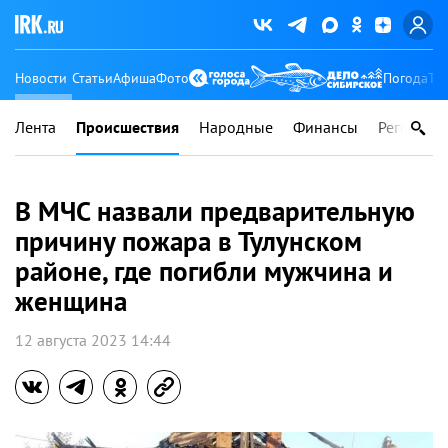
Новости
Статьи
Афиша
Фото
Погода
Ту
Лента
Происшествия
Народные
Финансы
Регионы
В МЧС назвали предварительную
причину пожара в Тулунском
районе, где погибли мужчина и
женщина
12 августа 2023 14:44