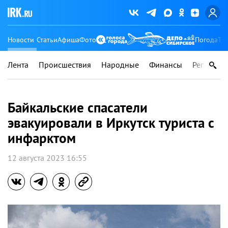
Новости
Статьи
Афиша
Фото
Погода
Ту
Лента
Происшествия
Народные
Финансы
Регионы
Байкальские спасатели
эвакуировали в Иркутск туриста с
инфарктом
12 августа 2023 16:55