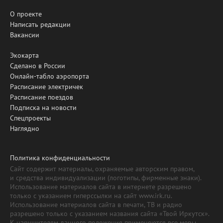
О проекте
Написать редакции
Вакансии
Экокарта
Сделано в России
Онлайн-табло аэропорта
Расписание электричек
Расписание поездов
Подписка на новости
Спецпроекты
Наглядно
Политика конфиденциальности
Сайт содержит материалы, охраняемые авторским правом,
и средства индивидуализации (логотипы, фирменные знаки).
Использование материалов сайта в интернете разрешено
только с указанием гиперссылки на сайт www.irk.ru.
Использование материалов сайта в печати, ТВ и радио
разрешено только с указанием названия сайта «Твой Иркутск».
К нарушителям данного положения применяются все меры,