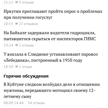
21:12
3 отзыва
Иркутян приглашают пройти опрос о проблемах
при получении госуслуг
20:15
27 отзывов
На Байкале задержали водителя гидроцикла,
пытавшегося скрыться от инспекторов ГИМС
19:24
2 отзыва
У вокзала в Слюдянке устанавливают паровоз
«Лебедянка», построенный в 1950 году
18:50
1 отзыв
Горячие обсуждения
В Куйтуне следком возбудил дело в отношении
мужчины, передавшего мотоцикл своему 12-
летнему сыну
08.08 14:44
34 отзыва