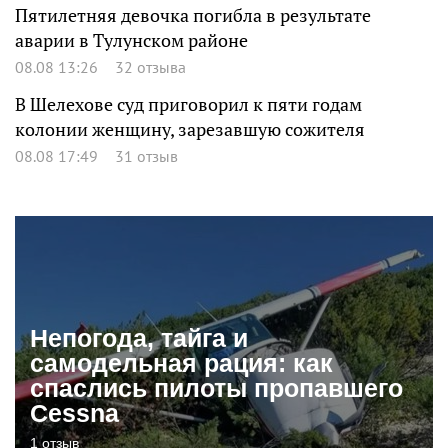
Пятилетняя девочка погибла в результате
аварии в Тулунском районе
08.08 13:26
32 отзыва
В Шелехове суд приговорил к пяти годам
колонии женщину, зарезавшую сожителя
08.08 17:49
31 отзыв
Непогода, тайга и
самодельная рация: как
спаслись пилоты пропавшего
Cessna
1 отзыв