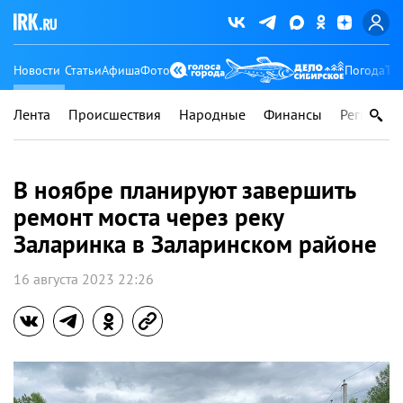
Новости
Статьи
Афиша
Фото
Погода
Ту
Лента
Происшествия
Народные
Финансы
Регионы
В ноябре планируют завершить
ремонт моста через реку
Заларинка в Заларинском районе
16 августа 2023 22:26