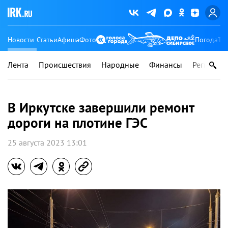
Новости
Статьи
Афиша
Фото
Погода
Ту
Лента
Происшествия
Народные
Финансы
Регионы
В Иркутске завершили ремонт
дороги на плотине ГЭС
25 августа 2023 13:01