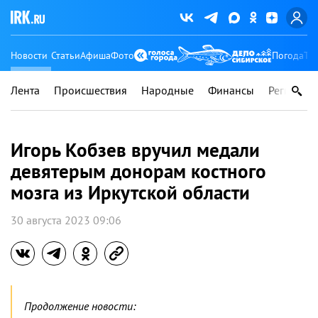
Новости
Статьи
Афиша
Фото
Погода
Ту
Лента
Происшествия
Народные
Финансы
Регионы
Игорь Кобзев вручил медали
девятерым донорам костного
мозга из Иркутской области
30 августа 2023 09:06
Продолжение новости: