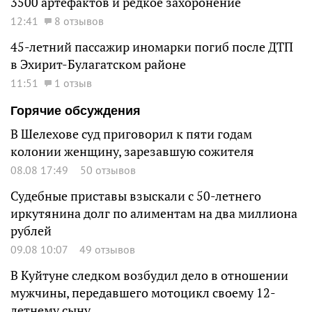
3500 артефактов и редкое захоронение
12:41
8 отзывов
45-летний пассажир иномарки погиб после ДТП
в Эхирит-Булагатском районе
11:51
1 отзыв
Горячие обсуждения
В Шелехове суд приговорил к пяти годам
колонии женщину, зарезавшую сожителя
08.08 17:49
50 отзывов
Судебные приставы взыскали с 50-летнего
иркутянина долг по алиментам на два миллиона
рублей
09.08 10:07
49 отзывов
В Куйтуне следком возбудил дело в отношении
мужчины, передавшего мотоцикл своему 12-
летнему сыну