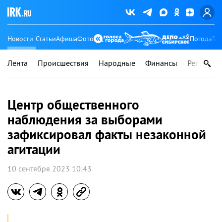
Новости
Статьи
Афиша
Фото
Погода
Ту
Лента
Происшествия
Народные
Финансы
Регионы
Центр общественного
наблюдения за выборами
зафиксировал факты незаконной
агитации
10 сентября 2023 10:43