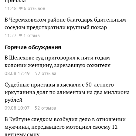
причала
11:48
6 отзывов
В Черемховском районе благодаря бдительным
соседям предотвратили крупный пожар
11:27
1 отзыв
Горячие обсуждения
В Шелехове суд приговорил к пяти годам
колонии женщину, зарезавшую сожителя
08.08 17:49
52 отзыва
Судебные приставы взыскали с 50-летнего
иркутянина долг по алиментам на два миллиона
рублей
09.08 10:07
52 отзыва
В Куйтуне следком возбудил дело в отношении
мужчины, передавшего мотоцикл своему 12-
летнему сыну