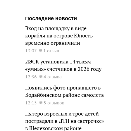
Последние новости
Вход на площадку в виде
корабля на острове Юность
временно ограничили
13:07
1 отзыв
ИЭСК установила 14 тысяч
«умных» счетчиков в 2026 году
12:36
4 отзыва
Появились фото пропавшего в
Бодайбинском районе самолета
12:15
5 отзывов
Пятеро взрослых и трое детей
пострадали в ДТП на «встречке»
в Шелеховском районе