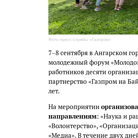
Фото пресс-службы «Газпром»
7–8 сентября в Ангарском г
молодежный форум «Молодой 
работников десяти организа
партнерство «Газпром на Бай
лет.
На мероприятии
организова
направлениям
: «Наука и р
«Волонтерство», «Организац
«Медиа». В течение двух дн