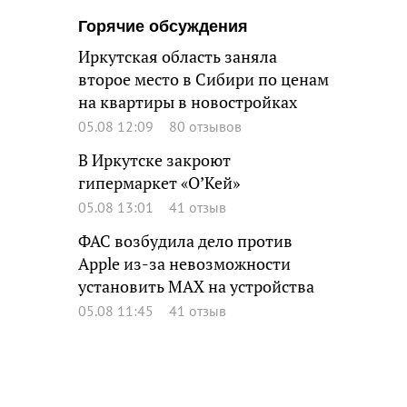
Горячие обсуждения
Иркутская область заняла
второе место в Сибири по ценам
на квартиры в новостройках
05.08 12:09
80 отзывов
В Иркутске закроют
гипермаркет «О’Кей»
05.08 13:01
41 отзыв
ФАС возбудила дело против
Apple из-за невозможности
установить MAX на устройства
05.08 11:45
41 отзыв