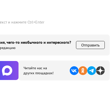
текст и нажмите
Ctrl
+
Enter
ия, чего-то необычного и интересного?
Отправить
 редакцию
Читайте нас на
других площадках!